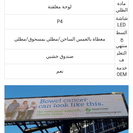
مادة
لوحة مغلفنة
الطلي
شاشة
P4
LED
السط
ح
مغطاة بالغمس الساخن/مطلي بمسحوق/مطلي
منتهي
التغلي
صندوق خشبي
ف
خدمة
نعم
OEM