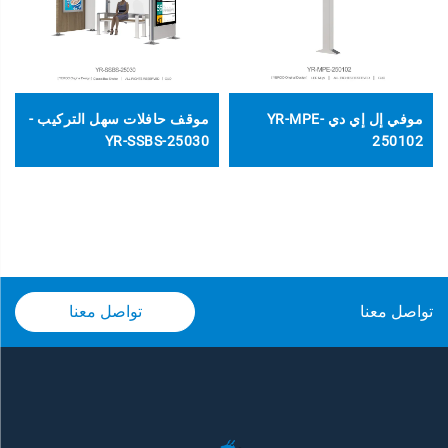
موفي إل إي دي YR-MPE-
موقف حافلات سهل التركيب -
YR-SSBS-25030
250102
تواصل معنا
تواصل معنا