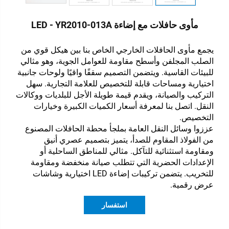
مأوى حافلات مع إضاءة LED - YR2010-013A
يجمع مأوى الحافلات الخارجي الخاص بنا بين هيكل قوي من
الصلب المجلفن وأسطح مقاومة للعوامل الجوية، وهو مثالي
للبيئات القاسية. ويتضمن التصميم سقفًا واقيًا ولوحات جانبية
اختيارية ومساحات قابلة للتخصيص للعلامة التجارية. سهل
التركيب والصيانة، ويقدم قيمة طويلة الأجل للبلديات ووكالات
النقل. اتصل بنا لمعرفة أسعار الكميات الكبيرة وخيارات
التخصيص.
عززوا وسائل النقل العامة بملجأ محطة الحافلات المصنوع
من الفولاذ المقاوم للصدأ، يتميز بتصميم عصري أنيق
ومقاومة استثنائية للتآكل. مثالي للمناطق الساحلية أو
الإعدادات الحضرية التي تتطلب صيانة منخفضة ومقاومة
للتخريب. يتضمن تركيبات إضاءة LED اختيارية وشاشات
عرض رقمية.
استفسار