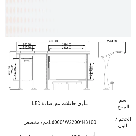
اسم
مأوى حافلات مع إضاءة LED
المنتج
الحجم /
L6000*W2200*H3100مم/ مخصص
اللون