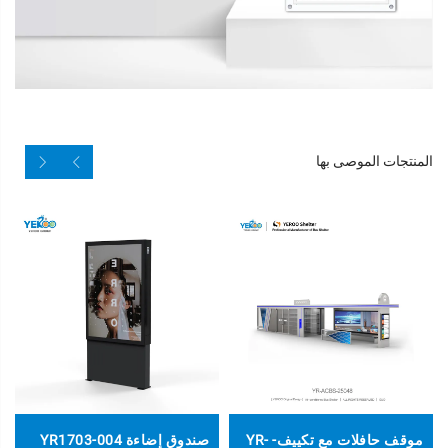
المنتجات الموصى بها
موقف حافلات مع تكييف- YR-
صندوق إضاءة YR1703-004