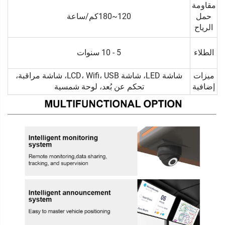
مقاومة
حمل
120~180كم/ساعة
الرياح
الطلاء
5 - 10 سنوات
ميزات
شاشة LED، شاشة LCD، Wifi، USB، شاشة مراقبة،
إضافية
تحكم عن بُعد، لوحة شمسية