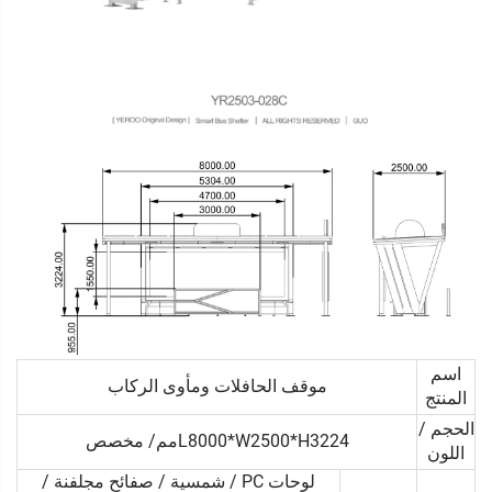
اسم
موقف الحافلات ومأوى الركاب
المنتج
الحجم /
L8000*W2500*H3224مم/ مخصص
اللون
لوحات PC / شمسية / صفائح مجلفنة /