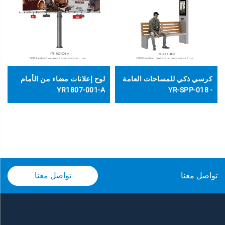
كرسي ذكي للمساحات العامة
لوح إعلانات مضاء من الأمام
YR1807-001-A
- YR-SPP-018
تواصل معنا
تواصل معنا