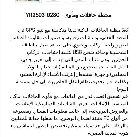
محطة حافلات ومأوى - YR2503-028C
يُعدّ مظلة الحافلات الذكية لدينا متكاملة مع تتبع GPS في
الوقت الفعلي، وشاشات رقمية، وتصميمات مقاومة للطقس
لتعزيز راحة الركاب. وتحتوي على إضاءة تعمل بالطاقة
الشمسية ومنافذ شحن USB لتلبية احتياجات الركاب
الحديثين. وهي مثالية للمدن التي تهدف إلى تعزيز جاذبية
النقل العام، حيث تجمع بين المتانة (باستخدام الفولاذ
المجلفن) وأجهزة استشعار إنترنت الأشياء لإدارة الحشود
بكفاءة. قم بتحديث نظام النقل الخاص بك إلى حل مستدام
اليوم!
قم بتحقيق أقصى قدر من العائدات مع مأوى الحافلات الذكي
المناسب للإعلانات. تعرض الشاشات الديناميكية الإعلانات
والعروض الترويجية، إلى جانب معلومات المسار. ومصنوعة
من ألواح PC متينة لضمان الوضوح، ما يجعلها جذابة للمعلنين
والركاب على حد سواء. ويمكن تخصيص المظهر ليتماشى مع
هوية المدينة البصرية.