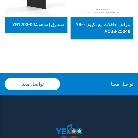
موقف حافلات مع تكييف- YR-
صندوق إضاءة YR1703-004
ACBS-25048
تواصل معنا
تواصل معنا