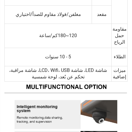
مقعد
مغلفن/فولاذ مقاوم للصدأ/اختياري
مقاومة
حمل
120~180كم/ساعة
الرياح
الطلاء
5 - 10 سنوات
ميزات
شاشة LED، شاشة LCD، Wifi، USB، شاشة مراقبة،
إضافية
تحكم عن بُعد، لوحة شمسية