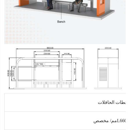
حطات الحافلات
م/ مخصص