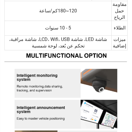
مقاومة
حمل
120~180كم/ساعة
الرياح
الطلاء
5 - 10 سنوات
ميزات
شاشة LED، شاشة LCD، Wifi، USB، شاشة مراقبة،
إضافية
تحكم عن بُعد، لوحة شمسية