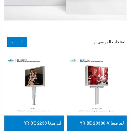
المنتجات الموصى بها
ليد ميغا YR-BE-23300-V
ليد ميغا YR-BE-2233