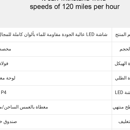
 المنتج
شاشة LED عالية الجودة مقاومة للماء بألوان كاملة للمجال الخارجي، بحجم 4 مم، إعلان رقمي عبر لوحة إعلانية
لحجم
مخص
 الهيكل
فولاذ
ة الطلي
لوحة مغل
 LED
P4
ح منتهي
مغطاة بالغمس الساخن/
تغليف
صندوق خ