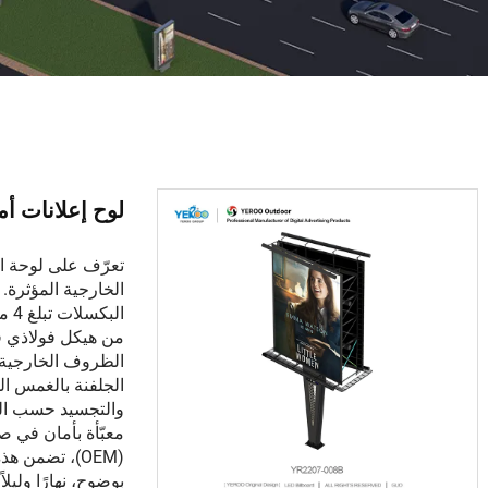
لوح إعلانات أمامي م
تعرّف على لوحة ال
الب
من هيكل فولاذي قو
الظروف الخارجية 
الجلفنة بالغمس الس
والتجسيد حسب الطل
معبّأة بأمان في ص
(OEM)، تضمن ه
بوضوح، نهارًا وليل