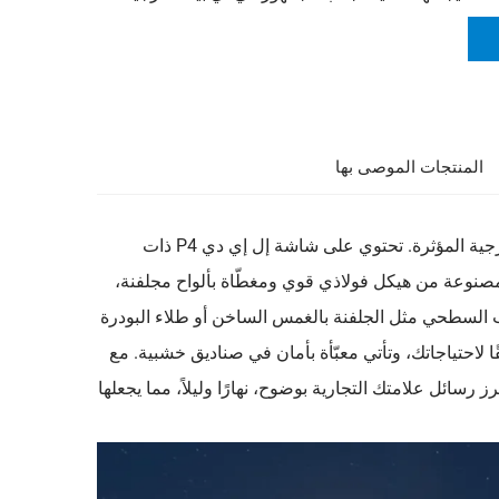
المنتجات الموصى بها
تعرّف على لوحة الإعلانات الأمامية المضاءة، وهي حل متميز للإعلانات الخارجية المؤثرة. تحتوي على شاشة إل إي دي P4 ذات
تجذب الانتباه. مصنوعة من هيكل فولاذي قوي ومغطّاة بألواح مجلفنة،
ب السطحي مثل الجلفنة بالغمس الساخن أو طلاء البودرة
 لاحتياجاتك، وتأتي معبّأة بأمان في صناديق خشبية. مع
 اللوحة الإعلانية أن تبرز رسائل علامتك التجارية بوضوح، نهارًا وليلاً، مما يجعلها