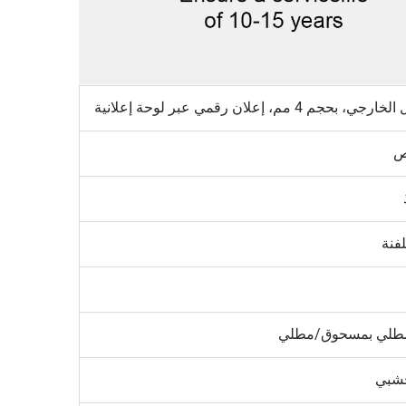
ص
فنة
مطلي بمسحوق/مطلي
شبي