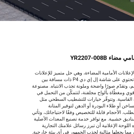
ضاء YR2207-008B
إعلانات الأمامية المضاءة، وهي حل متميز للإعلانات
الخارجية المؤثرة. تحتوي على شاشة إل إي دي P4 ذات مسافة بين
كسلات تبلغ 4 مم، وتقدّم صورًا واضحة وملونة تجذب الانتباه. مصنوعة
ي ومغطّاة بألواح مجلفنة، لتتمكّن من التحمل في
القاسية. وتتوفّر خيارات للتشطيب السطحي مثل
اخن أو طلاء البودرة أو الدهن لتوفير المتانة
ب. الأحجام قابلة للتخصيص وفقًا لاحتياجاتك، وتأتي
ناديق خشبية. مع توافر خدمة تصنيع المعدات الأصلية
ذه اللوحة الإعلانية أن تبرز رسائل علامتك التجارية
اً، مما يجعلها مثالية لجذب الجمهور في أي بيئة خارجية.