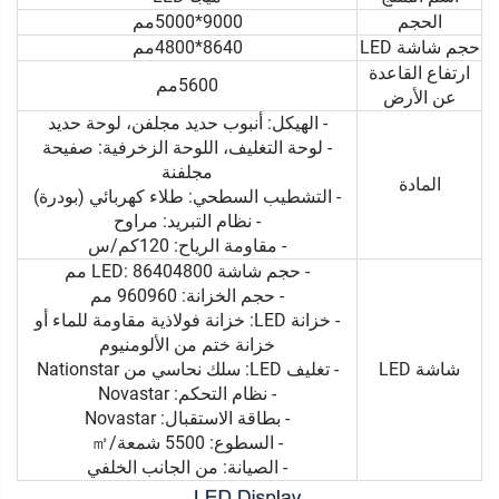
الحجم
9000*5000مم
حجم شاشة LED
8640*4800مم
ارتفاع القاعدة
5600مم
عن الأرض
- الهيكل: أنبوب حديد مجلفن، لوحة حديد
- لوحة التغليف، اللوحة الزخرفية: صفيحة
مجلفنة
المادة
- التشطيب السطحي: طلاء كهربائي (بودرة)
- نظام التبريد: مراوح
- مقاومة الرياح: 120كم/س
- حجم شاشة LED: 86404800 مم
- حجم الخزانة: 960960 مم
- خزانة LED: خزانة فولاذية مقاومة للماء أو
خزانة ختم من الألومنيوم
شاشة LED
- تغليف LED: سلك نحاسي من Nationstar
- نظام التحكم: Novastar
- بطاقة الاستقبال: Novastar
- السطوع: 5500 شمعة/㎡
- الصيانة: من الجانب الخلفي