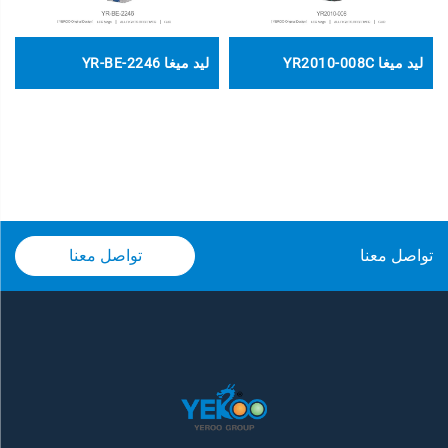
ليد ميغا YR2010-008C
ليد ميغا YR-BE-2246
تواصل معنا
تواصل معنا