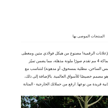
المنتجات الموصى بها
الإعلانات الرقمية! مصنوع من هيكل فولاذي متين ومغطى
بألواح مغلفنة، وهو مصمم ليتحمل أقسى الظروف الخارجية. شاشة LED بسماكة 4 مم تقدم صورًا ملونة مذهلة، مما يضمن تميّز
بالغمس الساخن، مطلية بمسحوق، أو مدهونة) لتتناسب مع
هو مصمم خصيصًا للأسواق العالمية. بالإضافة إلى ذلك،
، مما يتيح لك إنشاء أداة إعلانية فريدة من نوعها. ارفع من حملاتك الخارجية - المتانة