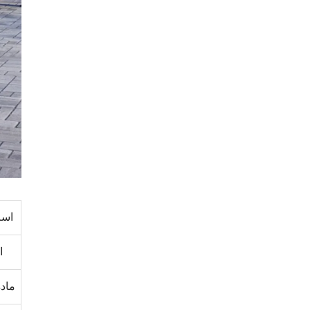
اسم
ا
مادة