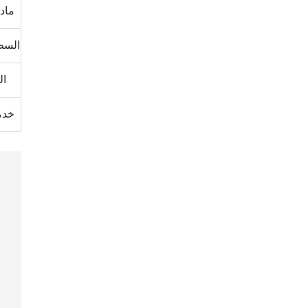
ماد
السط
ال
خدمة 