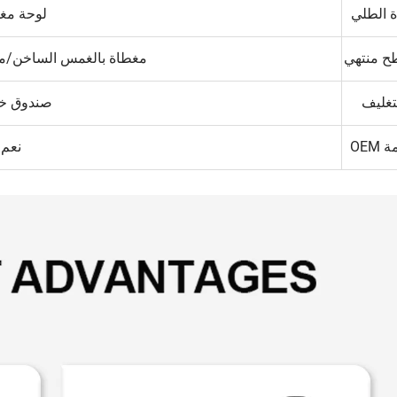
ة الطلي
لوحة مغل
ح منتهي
مغطاة بالغمس الساخن/
تغليف
صندوق خ
OEM
نعم