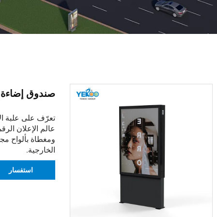
صندوق إضاءة YR1703-004
تعرّف على علبة ال
عالم الإعلان الرق
ومغطاة بألواح مج
الخارجية.
استفسار