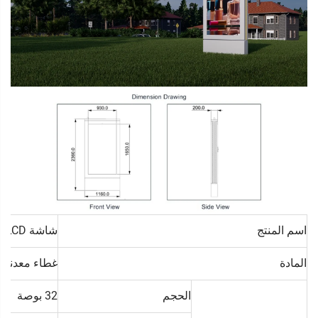
اسم المنتج
شاشة LCD رقمية خارجية قائمة بذاتها
المادة
غطاء معدني 
الحجم
32 بوصة