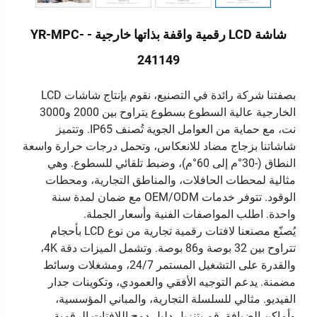
شاشة LCD رقمية واقفة بذاتها خارجية - YR-MPC-
241149
بصفتنا شركة رائدة في التصنيع، نقوم بإنتاج شاشات LCD
الخارجية عالية السطوع بسطوع يتراوح بين 2000 و3000
نت، مع حماية من العوامل الجوية تُصنف IP65. وتتميز
شاشاتنا بزجاج مضاد للانعكاس، وتحمل درجات حرارة واسعة
النطاق (-30°م إلى 60°م)، وضبط تلقائي للسطوع. وهي
مثالية لمحطات الحافلات، والمناطق التجارية، ومحطات
الوقود. تتوفر خدمات OEM/ODM مع ضمان لمدة سنة
واحدة. اطلب المواصفات الفنية وأسعار الجملة.
يُصنّع مصنعنا لافتات رقمية تجارية من نوع LCD بأحجام
تتراوح بين 32 بوصة و86 بوصة. وتشمل الميزات دقة 4K،
والقدرة على التشغيل المستمر 24/7، ومشغلات وسائط
مضمنة. يدعم التوجيه الأفقي والعمودي، وتكوينات جدار
الفيديو. مثالي للسلسلة التجارية، والمباني المؤسسية،
وأماكن الضيافة. قم بتنزيل دليل دمج اللافتات الرقمية