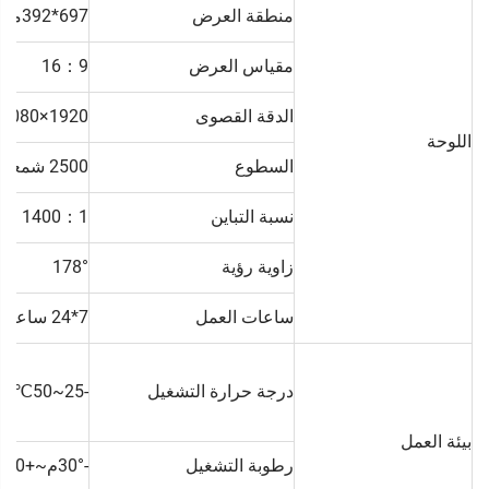
منطقة العرض
697*392مم
مقياس العرض
16：9
الدقة القصوى
1920×1080
اللوحة
السطوع
2500 شمعة/م²
نسبة التباين
1400：1
زاوية رؤية
178°
ساعات العمل
7*24 ساعة
درجة حرارة التشغيل
-25~50℃
بيئة العمل
رطوبة التشغيل
-30°م~+60°م