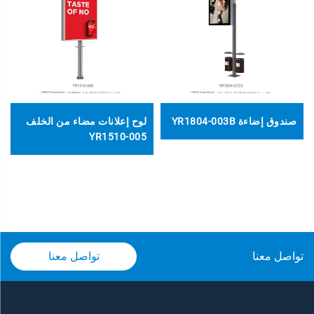
صندوق إضاءة YR1804-003B
لوح إعلانات مضاء من الخلف
YR1510-005
تواصل معنا
تواصل معنا