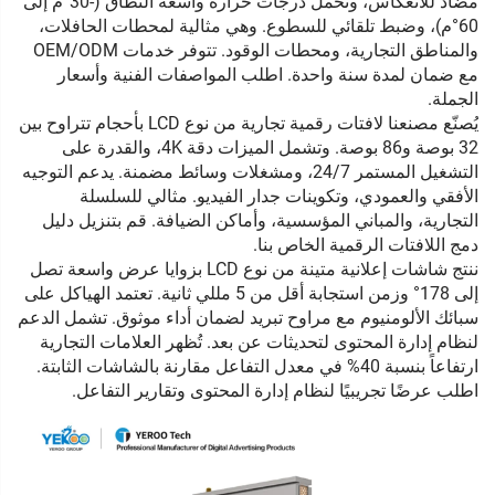
مضاد للانعكاس، وتحمل درجات حرارة واسعة النطاق (-30°م إلى
60°م)، وضبط تلقائي للسطوع. وهي مثالية لمحطات الحافلات،
والمناطق التجارية، ومحطات الوقود. تتوفر خدمات OEM/ODM
مع ضمان لمدة سنة واحدة. اطلب المواصفات الفنية وأسعار
الجملة.
يُصنّع مصنعنا لافتات رقمية تجارية من نوع LCD بأحجام تتراوح بين
32 بوصة و86 بوصة. وتشمل الميزات دقة 4K، والقدرة على
التشغيل المستمر 24/7، ومشغلات وسائط مضمنة. يدعم التوجيه
الأفقي والعمودي، وتكوينات جدار الفيديو. مثالي للسلسلة
التجارية، والمباني المؤسسية، وأماكن الضيافة. قم بتنزيل دليل
دمج اللافتات الرقمية الخاص بنا.
ننتج شاشات إعلانية متينة من نوع LCD بزوايا عرض واسعة تصل
إلى 178° وزمن استجابة أقل من 5 مللي ثانية. تعتمد الهياكل على
سبائك الألومنيوم مع مراوح تبريد لضمان أداء موثوق. تشمل الدعم
لنظام إدارة المحتوى لتحديثات عن بعد. تُظهر العلامات التجارية
ارتفاعاً بنسبة 40% في معدل التفاعل مقارنة بالشاشات الثابتة.
اطلب عرضًا تجريبيًا لنظام إدارة المحتوى وتقارير التفاعل.