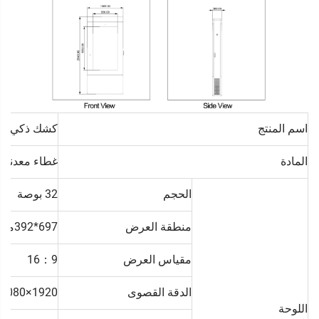
اسم المنتج
كشك ذكي LCD خارجي
المادة
غطاء معدني 
الحجم
32 بوصة
منطقة العرض
697*392مم
مقياس العرض
16：9
الدقة القصوى
1920×1080
اللوحة