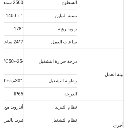
السطوع
2500 شمعة/م²
نسبة التباين
1400：1
زاوية رؤية
178°
ساعات العمل
7*24 ساعة
درجة حرارة التشغيل
-25~50℃
بيئة العمل
رطوبة التشغيل
-30°م~+60°م
الدرجة
IP65
نظام التبريد
أندرويد مع بر
نظام التشغيل
تبريد بالمروح
أخرى