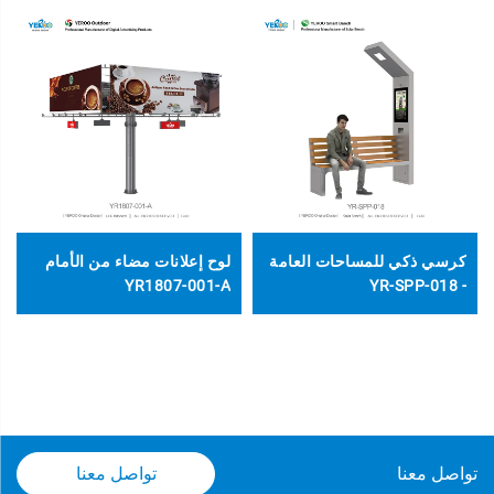
كرسي ذكي للمساحات العامة
لوح إعلانات مضاء من الأمام
YR1807-001-A
- YR-SPP-018
تواصل معنا
تواصل معنا