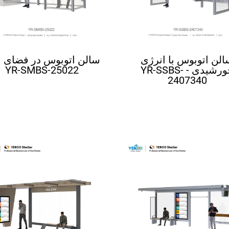
الن اتوبوس با انرژی
سالن اتوبوس در فضای با
خورشیدی - YR-SSBS-
YR-SMBS-25022
2407340