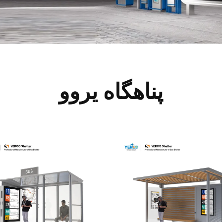
پناهگاه یروو