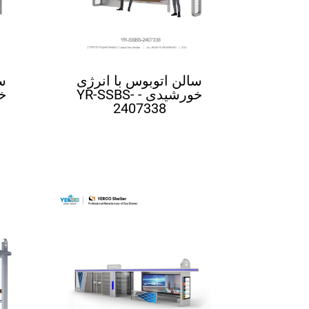
سالن اتوبوس با انرژی
س
خورشیدی - YR-SSBS-
2407338