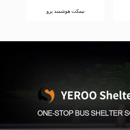
نیمکت هوشمند یرو