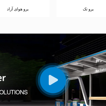
یرو تک
یرو هوای آزاد