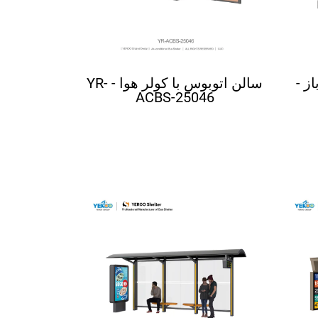
ز -
سالن اتوبوس با کولر هوا - YR-
ACBS-25046