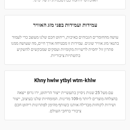
האוכלוסייה המורכבת טכנולוגית של ימינו.
עמידות ועמידות בפני מזג האוויר
עושה מהחומרים הגבוהים באיכות, ריהוט חכם שלנו מעוצב כדי לעמוד
בתנאי מזג אוויר שונים. עמידות זו מבטיחה אורך חיים, מה שעושה ממנו
פתרון זול יחסית לרשויות מקומיות ועסקים שמבקשים להשקיע
בתשתיות ציבוריות.
Khny hwlw ytbyl wtm-khlw
עם מעל 25 שנות ניסיון בתעשיית ייצור הריהוט, ירו גרופ ייצאה
בהצלחה מוצרים ליותר מ-109 מדינות. המומחיות שלנו בעיצוב, ייצור
ושירות לקוחות מבדילה אותנו כשותף מהימן לפתרונות ריהוט חכם
ציבורי ברחבי העולם.