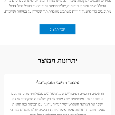
עמידים וחכמים למקומות ציבוריים. עיינו בטווח המוצרים שלנו של פרסום בחוץ,
הכוללים מפלסות אוטובוסים, שלטי פרסום ותיבות אור בגודל גדול, הכול
מתוכננים כדי להעניק חוויית משתמש מוגבהת תוך שמירה על בטיחות ושלמות.
קבל תקציב
יתרונות המוצר
עיצובי חדשני ופונקציונלי
הרהיטים החכמים הציבוריים שלנו משדרגים טכנולוגיה מתקדמת עם
עיצוב פרקטי, ומבטיחים שכל מוצר לא רק ימלא את תפקידו אלא גם
ישפר את המראה האסתטי של הנוף העירוני. עם תכונות כמו תחנות
טעינה מובנות ותצוגות אינטראקטיביות, הרהיטים שלנו עומדים בצורכי