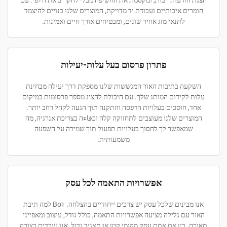
הצגת הודעות רבות, ומקסמת את החשיפה מבלי להקריב את היופי. עם
חומרים איכותיים ועבודת יד מדויקת, המוצרים שלנו בנויים להיצמד
לתנאי מזג אוויר שונים, ומבטיחים אורך חיים ואמינות.
פתרון פרסום בעל עלות-יעילות
השקעה בתיבות האור המגששות שלנו מספקת דרך יעילה מבחינת
עלות לקידום המותג שלך. עם היכולת להציג מספר פרסומות במיקום
אחד, חוסכים בעלויות הדפסה והתקנה תוך הגעה לקהל רחב יותר.
המוצרים שלנו מעוצבים לתחזוקה קלה וכفاءה בצריכת אנרגיה, מה
שמאפשר לך לחסוך בעלויות תפעול תוך שמירה על השפעה
משמעותית.
אפשרויות התאמה לכל עסק
אנו מבינים שלכל עסק יש צרכים ייחודיים בהצלחה. Вот למה תיבת
האור עם גלילה מציעה אפשרויות התאמה, כולל גודל, עיצוב ומאפייני
תאורה. בין אם אתם עסק מקומי קטן או תאגיד גדול, אנו עובדים בצורה