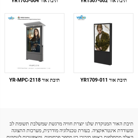
תיבת אור YR1507-002
תיבת אור YR1703-004
תיבת אור YR1709-011
תיבת אור YR-MPC-2118
תיבת האור המנוקדת שלנו יוצרת חוויה מרגשת שמשלבת תשומת לב
ומעודדת אינטראקציה. בעזרת טכנולוגיה מודרנית, מערכות התצוגה
האלה מתחלפות באופן סיבובי בין מספר פרסומות, ומאפשרות לעסקים