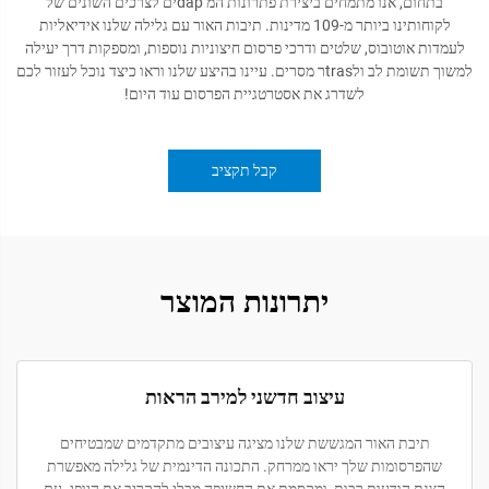
בתחום, אנו מתמחים ביצירת פתרונות המ đápים לצרכים השונים של
לקוחותינו ביותר מ-109 מדינות. תיבות האור עם גלילה שלנו אידיאליות
לעמדות אוטובוס, שלטים ודרכי פרסום חיצוניות נוספות, ומספקות דרך יעילה
למשוך תשומת לב ולtrasר מסרים. עיינו בהיצע שלנו וראו כיצד נוכל לעזור לכם
לשדרג את אסטרטגיית הפרסום עוד היום!
קבל תקציב
יתרונות המוצר
עיצוב חדשני למירב הראות
תיבת האור המגששת שלנו מציגה עיצובים מתקדמים שמבטיחים
שהפרסומות שלך יראו ממרחק. התכונה הדינמית של גלילה מאפשרת