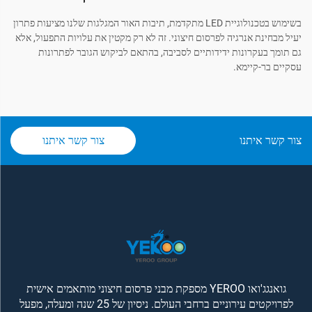
בשימוש בטכנולוגיית LED מתקדמת, תיבות האור המגלגות שלנו מציעות פתרון
יעיל מבחינת אנרגיה לפרסום חיצוני. זה לא רק מקטין את עלויות התפעול, אלא
גם תומך בעקרונות ידידותיים לסביבה, בהתאם לביקוש הגובר לפתרונות
עסקיים בר-קיימא.
צור קשר איתנו
צור קשר איתנו
גואנגג'ואו YEROO מספקת מבני פרסום חיצוני מותאמים אישית
לפרויקטים עירוניים ברחבי העולם. ניסיון של 25 שנה ומעלה, מפעל