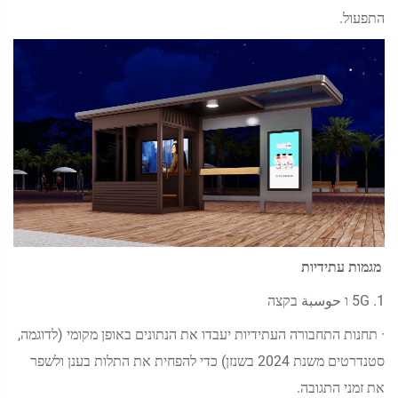
התפעול.
מגמות עתידיות
1. 5G ו حوسبة בקצה
· תחנות התחבורה העתידיות יעבדו את הנתונים באופן מקומי (לדוגמה,
סטנדרטים משנת 2024 בשנזן) כדי להפחית את התלות בענן ולשפר
את זמני התגובה.