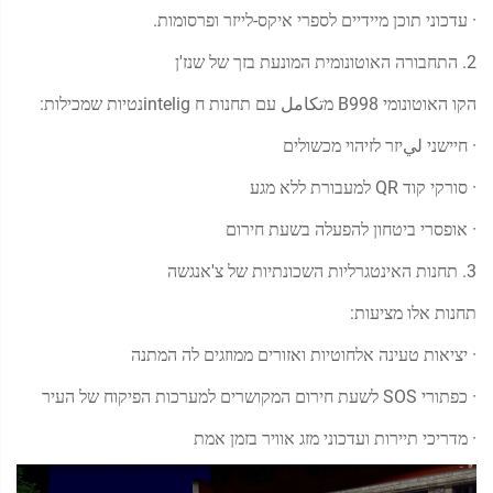
· עדכוני תוכן מיידיים לספרי איקס-לייזר ופרסומות.
2. התחבורה האוטונומית המונעת בזך של שנז'ן
הקו האוטונומי B998 מتكامل עם תחנות ח inteligנטיות שמכילות:
· חיישני ليיזר לזיהוי מכשולים
· סורקי קוד QR למעבורת ללא מגע
· אופסרי ביטחון להפעלה בשעת חירום
3. תחנות האינטגרליות השכונתיות של צ'אנגשה
תחנות אלו מציעות:
· יציאות טעינה אלחוטיות ואזורים ממוזגים לה המתנה
· כפתורי SOS לשעת חירום המקושרים למערכות הפיקוח של העיר
· מדריכי תיירות ועדכוני מזג אוויר בזמן אמת