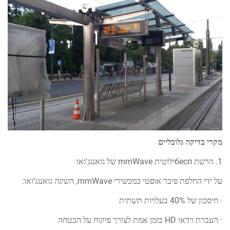
מקרי בדיקה גלובליים
1. הרשת беспילוטית mmWave של גואנגג'ואו
על ידי החלפת פיבר אופטי במכשירי mmWave, השיגה גואנגג'ואו:
· חיסכון של 40% בעלויות תשתית
· העברת וידאו HD בזמן אמת לצורך פיקוח על הבטחה