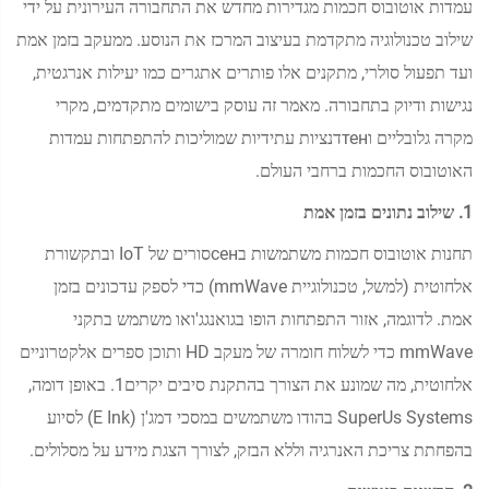
עמדות אוטובוס חכמות מגדירות מחדש את התחבורה העירונית על ידי
שילוב טכנולוגיה מתקדמת בעיצוב המרכז את הנוסע. ממעקב בזמן אמת
ועד תפעול סולרי, מתקנים אלו פותרים אתגרים כמו יעילות אנרגטית,
נגישות ודיוק בתחבורה. מאמר זה עוסק בישומים מתקדמים, מקרי
מקרה גלובליים וтенדנציות עתידיות שמוליכות להתפתחות עמדות
האוטובוס החכמות ברחבי העולם.
1. שילוב נתונים בזמן אמת
תחנות אוטובוס חכמות משתמשות בсенסורים של IoT ובתקשורת
אלחוטית (למשל, טכנולוגיית mmWave) כדי לספק עדכונים בזמן
אמת. לדוגמה, אזור התפתחות הופו בגואנגג'ואו משתמש בתקני
mmWave כדי לשלוח חומרה של מעקב HD ותוכן ספרים אלקטרוניים
אלחוטית, מה שמונע את הצורך בהתקנת סיבים יקרים1. באופן דומה,
SuperUs Systems בהודו משתמשים במסכי דמג'ן (E Ink) לסיוע
בהפחתת צריכת האנרגיה וללא הבזק, לצורך הצגת מידע על מסלולים.