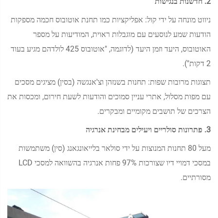
2. חדשנות בנגישות
ניווט מונחה על ידי קול: אפליקציות כמו תחנת אוטובוס חכמה מספקות
הודעות שמע לנוסעים עם מוגבלות ראוית, המודיעות על מספר
האוטובוס, היעד וזמן היעד (לדוגמה, "אוטובוס 425 לולדהם מגיע בעוד
2 דקות").
תצוגות מרובות שפות: תחנות בשנזהן וצ'אנגשה (בסין) מציגים מסכים
עם מפות מסלול, אתרי עניין סמוכים והודעות לשעת חירום, ומכסות את
הצרכים של תושבים מקומיים ומבקרים.
3. פתרונות סולריים ויעילים מבחינת אנרגיה
מעל 80 תחנות המנוצות על ידי סולאר בלייאונגאנג (סין) משתמשות
במסכי דמויי דיו שצורכות 97% פחות אנרגיה בהשוואה למסכי LCD
מסורתיים.