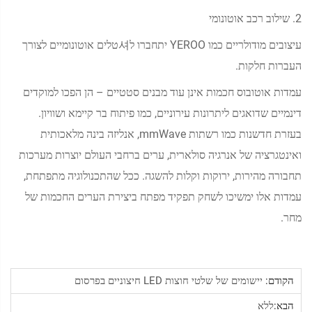
2. שילוב רכב אוטונומי
עיצובים מודולריים כמו YEROO יתחברו ל셔טלים אוטונומיים לצורך
העברות חלקות.
עמדות אוטובוס חכמות אינן עוד מבנים סטטיים – הן הפכו למוקדים
דינמיים שדואגים ליתרונות עירוניים, כמו פיתוח בר קיימא ושוויון.
בעזרת חדשנות כמו רשתות mmWave, אנליזה בינה מלאכותית
ואינטגרציה של אנרגיה סולארית, ערים ברחבי העולם יוצרות מערכות
תחבורה מהירות, ירוקות וקלות להשגה. ככל שהתכנולוגיה מתפתחת,
עמדות אלו ימשיכו לשחק תפקיד מפתח ביצירת הערים החכמות של
מחר.
הקודם:
יישומים של שלטי חוצות LED חיצוניים בפרסום
הבא:
ללא