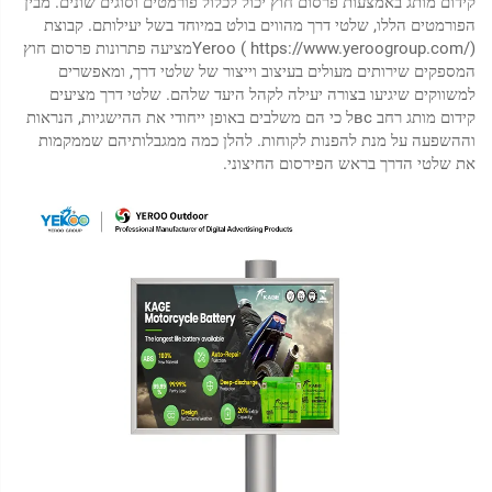
קידום מותג באמצעות פרסום חוץ יכול לכלול פורמטים וסוגים שונים. מבין
הפורמטים הללו, שלטי דרך מהווים בולט במיוחד בשל יעילותם. קבוצת
https://www.yeroogroup.com/)
Yeroo (
מציעה פתרונות פרסום חוץ
המספקים שירותים מעולים בעיצוב וייצור של שלטי דרך, ומאפשרים
למשווקים שיגיעו בצורה יעילה לקהל היעד שלהם. שלטי דרך מציעים
קידום מותג רחב всל כי הם משלבים באופן ייחודי את ההישגיות, הנראות
וההשפעה על מנת להפנות לקוחות. להלן כמה ממגבלותיהם שממקמות
את שלטי הדרך בראש הפירסום החיצוני.