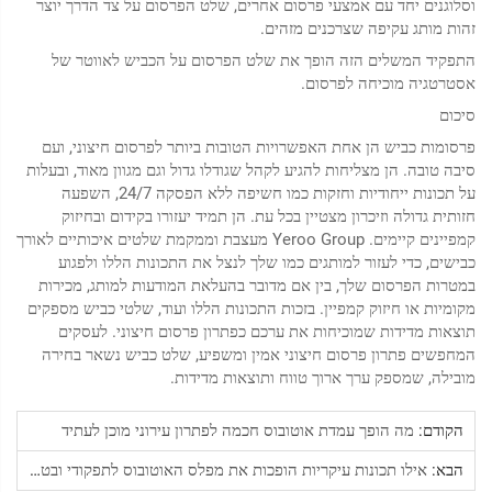
וסלוגנים יחד עם אמצעי פרסום אחרים, שלט הפרסום על צד הדרך יוצר
זהות מותג עקיפה שצרכנים מזהים.
התפקיד המשלים הזה הופך את שלט הפרסום על הכביש לאווטר של
אסטרטגיה מוכיחה לפרסום.
סיכום
פרסומות כביש הן אחת האפשרויות הטובות ביותר לפרסום חיצוני, ועם
סיבה טובה. הן מצליחות להגיע לקהל שגודלו גדול וגם מגוון מאוד, ובעלות
על תכונות ייחודיות וחזקות כמו חשיפה ללא הפסקה 24/7, השפעה
חזותית גדולה וזיכרון מצטיין בכל עת. הן תמיד יעזורו בקידום ובחיזוק
קמפיינים קיימים. Yeroo Group מעצבת וממקמת שלטים איכותיים לאורך
כבישים, כדי לעזור למותגים כמו שלך לנצל את התכונות הללו ולפגוע
במטרות הפרסום שלך, בין אם מדובר בהעלאת המודעות למותג, מכירות
מקומיות או חיזוק קמפיין. בזכות התכונות הללו ועוד, שלטי כביש מספקים
תוצאות מדידות שמוכיחות את ערכם כפתרון פרסום חיצוני. לעסקים
המחפשים פתרון פרסום חיצוני אמין ומשפיע, שלט כביש נשאר בחירה
מובילה, שמספק ערך ארוך טווח ותוצאות מדידות.
הקודם:
מה הופך עמדת אוטובוס חכמה לפתרון עירוני מוכן לעתיד
הבא:
אילו תכונות עיקריות הופכות את מפלס האוטובוס לתפקודי ובטוח