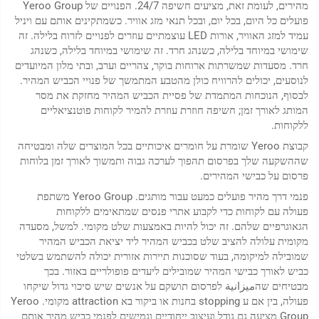
מהירים, לעומת זאת, מציעים חשיפה 24/7. הפנויים של Yeroo Group
פועלים כל היום, בכל יום, ובכל תנאי מזג אוויר. כשמתקינים אותם עם ויניל
עמיד למזג האוויר, אורות LED עוצמתיים עוזרים לפנויים לזרוח בלילה. זה
שימושי במיוחד בלילה, כשנהג חרד. זה שימושי במיוחד בלילה, כשנהג
חרד. מסעדות שמשרתות ארוחות בוקר, צהריים וערב, ובתי מלון המיועדים
לנוסעים, יכולים להרוויח כולן מהטבע המתמשך של פנויי הכביש המהיר.
לבסוף, הנוכחות המתמדת של פסיית הכביש המהיר מחזקת את מסר
המותג לאורך זמן; חשיפה חוזרת עוזרת להמיר לקוחות פוטנציאליים
ללקוחות.
קבוצת Yeroo שומרת על חומרים איכותיים בכל המוצרים שלה ומבטיחה
שההשקעה שלך בפרסום תהפוך לערכה גבוה ותמשוך לאורך זמן בלוחות
פרסום על כבישי המהירים.
פנמי דרך מהיר פועלים כמעט עבור מותגים. Yeroo Group משתפת
פעולה עם לקוחות כדי לקבוע אתרי פנסים שמתאימים ללקוחות
הגאוגרפיים שלהם. זה יכול להיות באמצעות שלט מקומי. למשל, מסעדה
מקומית עלולה להציב שלט בכביש המהיר ליד יציאת הכביש המהיר
שמובילה למיקומה, בעוד שסוכנות תיירות אזורית יכולה להשתמש בשלטי
כביש לאורך כבישי המהיר שמובילים ליעדים פופולריים באזור. בכך
מבטיחים שהميزانية לפרסום תושקם על אנשים שיש סיכוי גדול שיקחו
פעולה, בין אם ע stopping בחנות או ביקור בא attraction מקומי. Yeroo
Group מציעה גם גודל ועיצוב ייחודיים וגמישים לפנמי כביש מהיר אותם