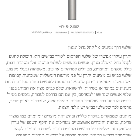
שלטי דרך מגיעים אל קהל גדול ומגוון
יתרון עיקרי אפשרי של שלטי הפרסום לאורך כבישים הוא היכולת להגיע
לקהל גדול ומשלב מגוון. אנשים נחשפים לשלטי פרסום אלו מסיבות רבות,
כולל נוסעים יומיומיים, מטיילים למרחקים ארוכים, משפחות ובעלי מקצוע.
שלטי כביש גם מציעים יתרון על פני מודעות דיגיטליות שמכוונות קבוצות
משתמשים מסוימות וייתכן שיספקו פרסומות לאנשים פחות סבירים להיות
מעוניינים במוצר או בשירות. להשוואה, שלט כביש מציג את המותג בפני
אלפי אנשים שנחשפו למפרסם, בין אם הם בדרכם לעבודה, נוסעים בטיול
דרכים או בסוג רכב שמעביר סחורות. קהלים אלה, שנלכדים באופן טבעי,
גורמים לכך שלשלטי כביש יש אלפי הצגות.
מותגים שממקדים בהכרת כללית ובהשוואת מוצרים יומיומיים כמו מוצרי
צריכה, נסיעות וחיבורים אוטומטיים מעריכים את היקף השפע של ערוץ
השיווק הזה. שלטים על כבישים מהירים נוטים לשרת פרסומות לקהל
שמתמקד בכביש המהיר, ושלטי פרסום על כבישים מהירים מספקים