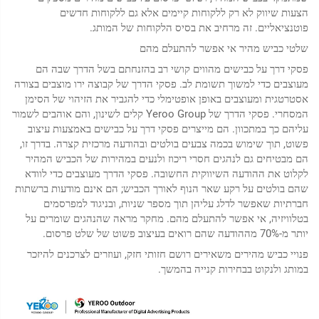
הצעות שיווק לא רק ללקוחות קיימים אלא גם ללקוחות חדשים
פוטנציאליים. זה מרחיב את בסיס הלקוחות של המותג.
שלטי כביש מהיר אי אפשר להתעלם מהם
פסקי דרך על כבישים מהווים קושי רב בהזנחתם בשל הדרך שבה הם
מעוצבים כדי למשוך תשומת לב. פסקי הדרך של קבוצה ירו מוצבים בצורה
אסטרטגית ומעוצבים באופן אופטימלי כדי להגביר את הזיהוי של הסימן
המסחרי. פסקי הדרך של Yeroo Group קלים לשינון, והם אוהבים לשמור
עליהם כך במתכוון. הם מייצרים פסקי דרך על כבישים באמצעות עיצוב
פשוט, תוך שימוש בכמה צבעים בולטים ובהודעה מרכזית קצרה. בדרך זו,
הם מבטיחים גם לנהגים חסרי ריכוז ולנעים במהירות של הכביש המהיר
לקלוט את ההודעה השיווקית החשובה. פסקי הדרך מעוצבים כדי לוודא
שהם בולטים על רקע שאר הנוף לאורך הכביש; הם אינם מודעות ברשתות
חברתיות שאפשר לדלג עליהן תוך מספר שניות, ובניגוד למפרסמים
בטלוויזיה, אי אפשר להתעלם מהם. מחקר מראה שהנהגים שומרים על
יותר מ-70% מההודעה שהם רואים בעיצוב פשוט של שלט פרסום.
פנויי כביש מהירים משאירים רושם חזותי חזק, ועוזרים לצרכנים להיזכר
במותג ולנקוט בבחירות קנייה בהמשך.