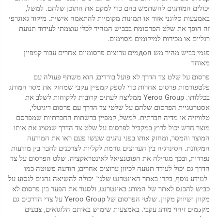
יכולים המותגים להשתמש בהם כדי למקם את התוכן שלהם. למשל,
באמצעות סלוגני אזור או תמונות מקומיות להתאמה אישית. מיקוד גאוגרפי
זה הופך את שלט הפרסומת בכביש המהיר לכלי עוצמתי לעידוד תנועת
רגליים או מכירות למיקומים מסוימים.
פנמי כביש מהיר מש допמים ערוצים פרסומיים אחרים עבור קמפיין
מאוחד
פרסום על שלט צד הדרך לא פועל בודדים; הוא משתף פעולה עם
פלטפורמות פרסום אחרות כדי לספק קמפיין עקבי שמחזק את מסר המותג
בכללותו. Yeroo Group ממליצה לעתים קרובות ללקוחות לשלב את
אסטרטגיית הפרסום שלהם על שלטי צד הדרך עם פרסום דיגיטלי,
טלוויזיה או מדיה חברתית. למשל, קמפיין ברשתות החברתיות שמפרסם
מוצר חדש יכול לרוץ במקביל לפרסום על שלט צד הדרך שמציג את אותו
המוצר והמסר, ומחזק אותו בפני נהגים שעשו פעם ראו את המודעה
המקוונת. הסינרגיה בין הערוצים גורמת לקליות לצרכנים לחבר בין מודעות
נפרדות, ובכך מגדילה את הפוטנציאל לאינטראקציה. שלט הפרסום על צד
הדרך גם יכול לעודד תנועה לכיוון ערוצים אחרים; הודעה פשוטה כמו
"למידע נוסף, בקרו באתר האינטרנט שלנו" יכולה להשיאה נהגים לנסוע על
כביש להכנס לאתר של המותג באינטרנט, ולסגור את הפער בין פרסום לא
מקוון ושיווק מקוון. שלטי הפרסום של Yeroo Group על צדי הדרכים גם
מקدמים זיהוי מותג עקבי. באמצעות שימוש באותם הלוגואים, צבעים