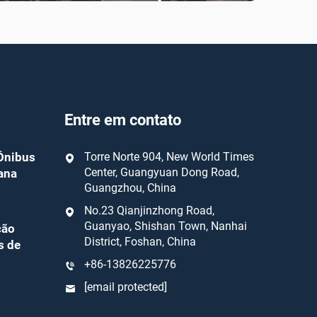
Entre em contato
Ônibus
Torre Norte 904, New World Times
Center, Guangyuan Dong Road,
ana
Guangzhou, China
No.23 Qianjinzhong Road,
Guanyao, Shishan Town, Nanhai
ção
District, Foshan, China
s de
+86-13826225776
[email protected]