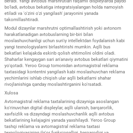
beradi. Yangi avtobus marshrutlari raqamli displeylarda paydo
bo'ladi, avtobus bekatiga integratsiyalangan holda namoyish
etiladi va 'o'zini o'zi yangilash' jarayonini yanada
takomillashtiradi.
Modul dizaynlar marshrutni optimallashtirish yoki avtonom
harakatlanadigan avtobuslarning bir-biri bilan
moslashuvchanligi uchun sun'iy intellektdan foydalanish kabi
yangi texnologiyalarni birlashtirishi mumkin. Aqlli bus
bekatlari kelajakda eskirib qolish ehtimolini oldini oladi.
Shaharlar kengaygan sari an'anaviy avtobus bekatlari qiymatini
yo'qotadi. Yeroo Group tomonidan avtomagistral reklama
taxtasidagi kontentni yangilash kabi moslashuvchan reklama
yechimlarini ishlab chiqish ular aqlli bekatlarni shahar
rivojlanishiga qanday moslashtirganini ko'rsatadi.
Xulosa
Avtomagistral reklama taxtalarining dizayniga asoslangan
ko'rinuvchan digital displeylar, aqlli ulanish, barqarorlik,
xavfsizlik va dizayndagi moslashuvchanlik aqlli avtobus
bekatlarining kelajagini yanada yaxshilaydi. Yeroo Group
tashqi reklama va avtomagistral reklama taxtasi
texnologiyasining ilg'or funksionalligi, barqarorligi va