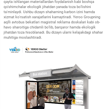
qayta ishlangan materiallardan foydalanish kabi boshqa
qo'shimchalar ekologik jihatdan yanada toza bo'lishini
ta'minlaydi. Ushbu dizayn shaharning karbon izini hamda
xizmat ko'rsatish xarajatlarini kamaytiradi. Yeroo Groupning
aqlli avtobus bekatlari magistral reklama doskalari kabi ob-
havo sharoitiga chidamli bo'lib, barqaror hamda ekologik
jihatdan toza hisoblanadi. Bu dizayn ularni kelajakdagi shahar
muhitiga moslashtiradi.