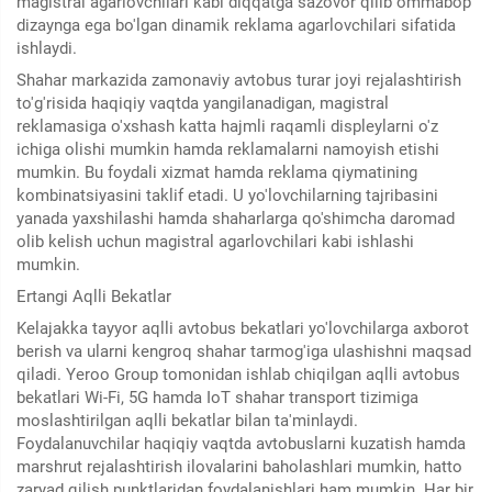
magistral agarlovchilari kabi diqqatga sazovor qilib ommabop
dizaynga ega bo'lgan dinamik reklama agarlovchilari sifatida
ishlaydi.
Shahar markazida zamonaviy avtobus turar joyi rejalashtirish
to'g'risida haqiqiy vaqtda yangilanadigan, magistral
reklamasiga o'xshash katta hajmli raqamli displeylarni o'z
ichiga olishi mumkin hamda reklamalarni namoyish etishi
mumkin. Bu foydali xizmat hamda reklama qiymatining
kombinatsiyasini taklif etadi. U yo'lovchilarning tajribasini
yanada yaxshilashi hamda shaharlarga qo'shimcha daromad
olib kelish uchun magistral agarlovchilari kabi ishlashi
mumkin.
Ertangi Aqlli Bekatlar
Kelajakka tayyor aqlli avtobus bekatlari yo'lovchilarga axborot
berish va ularni kengroq shahar tarmog'iga ulashishni maqsad
qiladi. Yeroo Group tomonidan ishlab chiqilgan aqlli avtobus
bekatlari Wi-Fi, 5G hamda IoT shahar transport tizimiga
moslashtirilgan aqlli bekatlar bilan ta'minlaydi.
Foydalanuvchilar haqiqiy vaqtda avtobuslarni kuzatish hamda
marshrut rejalashtirish ilovalarini baholashlari mumkin, hatto
zaryad qilish punktlaridan foydalanishlari ham mumkin. Har bir