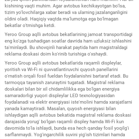
kishining vaqti muhim. Agar avtobus kechikayotgan bo'lsa,
tizim yo'lovchilarga xabar beradi va ularning jazalanganligini
oldini oladi. Haqiqiy vaqtda ma'lumotga ega bo'lmagan
bekatlar o'tmishga ketdi.
Yeroo Group aqlli avtobus bekatlarining jamoat transportidagi
eng ko'zga tushadigan soatlar davrida ham uzluksiz ishlashini
ta'minlaydi. Bu shovqinli harakat paytida ham magistraldagi
reklama doskasi doim ko'rinib turishiga o'xshaydi.
Yeroo Group aqlli avtobus bekatlarida raqamli displeylar,
yoritish va Wi-Fi ni quvvatlantiruvchi quyosh panellarini
o'rnatish orqali fosil fueldan foydalanishni bartaraf etadi. Bu
tarmoqqa tayanish zaruraytini tugatadi. Magistral reklama
doskalari bilan bir xil chidamlilikka ega bo'lgan energiya
samaradorligi yuqori displeylar LED texnologiyasidan
foydalanadi va elektr energiyasi iste'molini hamda xarajatlarni
yanada kamaytiradi. Masalan, quyosh energiyasi bilan
ishlaydigan aqlli avtobus bekatida magistral reklama doskasi
darajasida yorug' bo'lgan raqamli displey hamda Wi-Fi kun
davomida to'la ishlaydi, bunda esa hech qanday fosil yoqilg'i
sarflanmaydi. Yog'ingarchilik suvini yig'ish tizimlari hamda