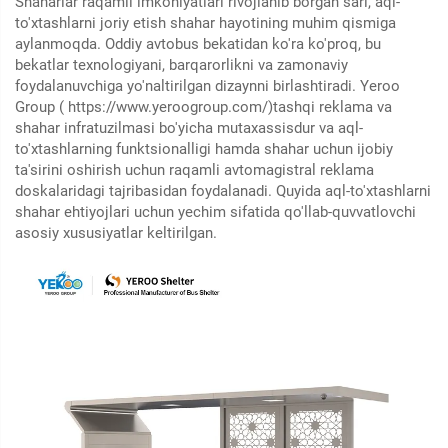
Shaharlar raqamli imkoniyatlari rivojlanib borgan sari, aql-
to'xtashlarni joriy etish shahar hayotining muhim qismiga
aylanmoqda. Oddiy avtobus bekatidan ko'ra ko'proq, bu
bekatlar texnologiyani, barqarorlikni va zamonaviy
foydalanuvchiga yo'naltirilgan dizaynni birlashtiradi. Yeroo
Group (
https://www.yeroogroup.com/)
tashqi reklama va
shahar infratuzilmasi bo'yicha mutaxassisdur va aql-
to'xtashlarning funktsionalligi hamda shahar uchun ijobiy
ta'sirini oshirish uchun raqamli avtomagistral reklama
doskalaridagi tajribasidan foydalanadi. Quyida aql-to'xtashlarni
shahar ehtiyojlari uchun yechim sifatida qo'llab-quvvatlovchi
asosiy xususiyatlar keltirilgan.