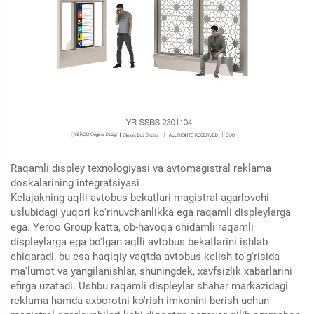
Raqamli displey texnologiyasi va avtomagistral reklama
doskalarining integratsiyasi
Kelajakning aqlli avtobus bekatlari magistral-agarlovchi
uslubidagi yuqori ko'rinuvchanlikka ega raqamli displeylarga
ega. Yeroo Group katta, ob-havoqa chidamli raqamli
displeylarga ega bo'lgan aqlli avtobus bekatlarini ishlab
chiqaradi, bu esa haqiqiy vaqtda avtobus kelish to'g'risida
ma'lumot va yangilanishlar, shuningdek, xavfsizlik xabarlarini
efirga uzatadi. Ushbu raqamli displeylar shahar markazidagi
reklama hamda axborotni ko'rish imkonini berish uchun