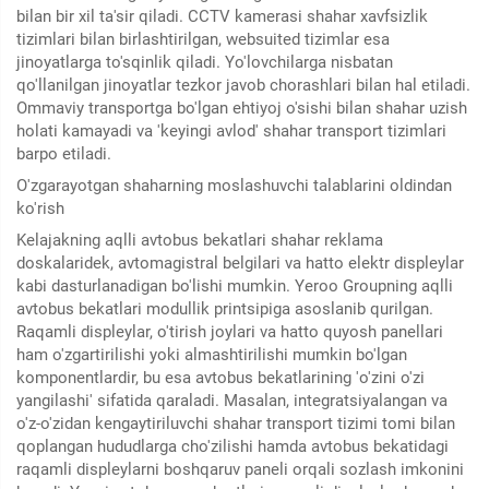
bilan bir xil ta'sir qiladi. CCTV kamerasi shahar xavfsizlik
tizimlari bilan birlashtirilgan, websuited tizimlar esa
jinoyatlarga to'sqinlik qiladi. Yo'lovchilarga nisbatan
qo'llanilgan jinoyatlar tezkor javob chorashlari bilan hal etiladi.
Ommaviy transportga bo'lgan ehtiyoj o'sishi bilan shahar uzish
holati kamayadi va 'keyingi avlod' shahar transport tizimlari
barpo etiladi.
O'zgarayotgan shaharning moslashuvchi talablarini oldindan
ko'rish
Kelajakning aqlli avtobus bekatlari shahar reklama
doskalaridek, avtomagistral belgilari va hatto elektr displeylar
kabi dasturlanadigan bo'lishi mumkin. Yeroo Groupning aqlli
avtobus bekatlari modullik printsipiga asoslanib qurilgan.
Raqamli displeylar, o'tirish joylari va hatto quyosh panellari
ham o'zgartirilishi yoki almashtirilishi mumkin bo'lgan
komponentlardir, bu esa avtobus bekatlarining 'o'zini o'zi
yangilashi' sifatida qaraladi. Masalan, integratsiyalangan va
o'z-o'zidan kengaytiriluvchi shahar transport tizimi tomi bilan
qoplangan hududlarga cho'zilishi hamda avtobus bekatidagi
raqamli displeylarni boshqaruv paneli orqali sozlash imkonini