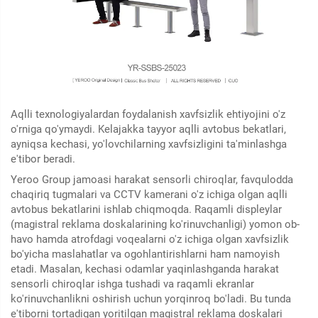
Aqlli texnologiyalardan foydalanish xavfsizlik ehtiyojini o'z
o'rniga qo'ymaydi. Kelajakka tayyor aqlli avtobus bekatlari,
ayniqsa kechasi, yo'lovchilarning xavfsizligini ta'minlashga
e'tibor beradi.
Yeroo Group jamoasi harakat sensorli chiroqlar, favqulodda
chaqiriq tugmalari va CCTV kamerani o'z ichiga olgan aqlli
avtobus bekatlarini ishlab chiqmoqda. Raqamli displeylar
(magistral reklama doskalarining ko'rinuvchanligi) yomon ob-
havo hamda atrofdagi voqealarni o'z ichiga olgan xavfsizlik
bo'yicha maslahatlar va ogohlantirishlarni ham namoyish
etadi. Masalan, kechasi odamlar yaqinlashganda harakat
sensorli chiroqlar ishga tushadi va raqamli ekranlar
ko'rinuvchanlikni oshirish uchun yorqinroq bo'ladi. Bu tunda
e'tiborni tortadigan yoritilgan magistral reklama doskalari