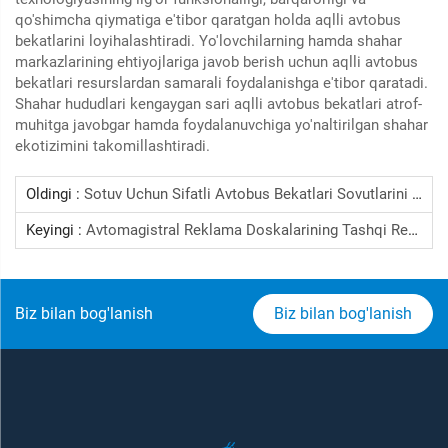
qo'shimcha qiymatiga e'tibor qaratgan holda aqlli avtobus
bekatlarini loyihalashtiradi. Yo'lovchilarning hamda shahar
markazlarining ehtiyojlariga javob berish uchun aqlli avtobus
bekatlari resurslardan samarali foydalanishga e'tibor qaratadi.
Shahar hududlari kengaygan sari aqlli avtobus bekatlari atrof-
muhitga javobgar hamda foydalanuvchiga yo'naltirilgan shahar
ekotizimini takomillashtiradi.
Oldingi :
Sotuv Uchun Sifatli Avtobus Bekatlari Sovutlarini Qayerdan Topishingiz Mumkin
Keyingi :
Avtomagistral Reklama Doskalarining Tashqi Reklama Uchun Samarali Bo'lishi Nima Sababli?
Biz bilan bog'lanish
Biz bilan bog'lanish