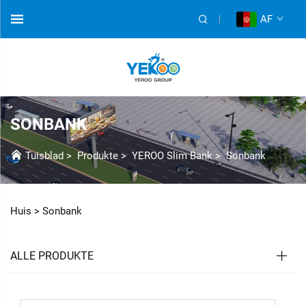
AF
SONBANK
Tuisblad
>
Produkte
>
YEROO Slim Bank
>
Sonbank
Huis >
Sonbank
ALLE PRODUKTE