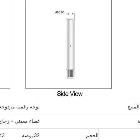
لمنتج
لوحة رقمية مزدوجة 
ة
غطاء معدني + زجاج
الحجم
32 بوصة
43بوص