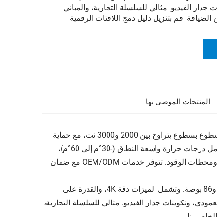
 جدار الفيديو. مثالي للسلسلة التجارية، والمباني
الضيافة. قم بتنزيل دليل دمج اللافتات الرقمية
المنتجات الموصى بها
بصفتنا شركة رائدة في التصنيع، نقوم بإنتاج شاشات LCD الخارجية عالية السطوع بسطوع يتراوح بين 2000 و3000 نت، مع حماية
من العوامل الجوية تُصنف IP65. وتتميز شاشاتنا بزجاج مضاد للانعكاس، وتحمل درجات حرارة واسعة النطاق (-30°م إلى 60°م)،
وضبط تلقائي للسطوع. وهي مثالية لمحطات الحافلات، والمناطق التجارية، ومحطات الوقود. تتوفر خدمات OEM/ODM مع ضمان
يُصنّع مصنعنا لافتات رقمية تجارية من نوع LCD بأحجام تتراوح بين 32 بوصة و86 بوصة. وتشمل الميزات دقة 4K، والقدرة على
لأفقي والعمودي، وتكوينات جدار الفيديو. مثالي للسلسلة التجارية،
لخاص بنا.