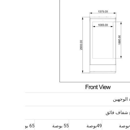
الوجهين
 شفاف فائق
ة
49بوصة
55 بوصة
65 بوصة
75