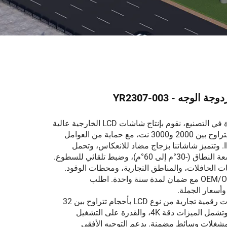
الوجه - YR2307-003
بصفتنا شركة رائدة في التصنيع، نقوم بإنتاج شاشات LCD الخارجية عالية
السطوع بسطوع يتراوح بين 2000 و3000 نت، مع حماية من العوامل
الجوية تُصنف IP65. وتتميز شاشاتنا بزجاج مضاد للانعكاس، وتحمل
درجات حرارة واسعة النطاق (-30°م إلى 60°م)، وضبط تلقائي للسطوع.
ت الحافلات، والمناطق التجارية، ومحطات الوقود.
تتوفر خدمات OEM/ODM مع ضمان لمدة سنة واحدة. اطلب
وأسعار الجملة.
يُصنّع مصنعنا لافتات رقمية تجارية من نوع LCD بأحجام تتراوح بين 32
بوصة و86 بوصة. وتشمل الميزات دقة 4K، والقدرة على التشغيل
تمر 24/7، ومشغلات وسائط مضمنة. يدعم التوجيه الأفقي