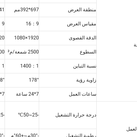
منطقة العرض
697*392مم
941×9
مقياس العرض
16：9
：9
الدقة القصوى
1920×1080
1080
ة
السطوع
2500 شمعة/م²
2500 
نسبة التباين
1400：1
：1
زاوية رؤية
178°
8°
ساعات العمل
7*24 ساعة
7*24 ساعة
درجة حرارة التشغيل
-25~50℃
-25~50℃
العمل
رطوبة التشغيل
-30°م~+60°م
-30°م~+60°م