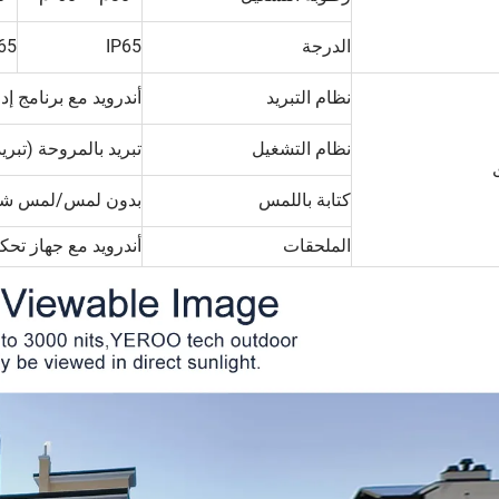
الدرجة
IP65
65
نظام التبريد
أندرويد مع برنامج إد
نظام التشغيل
تبريد بالمروحة (تبري
كتابة باللمس
بدون لمس/لمس شبكة
الملحقات
أندرويد مع جهاز تحكم عن بعد*1، م