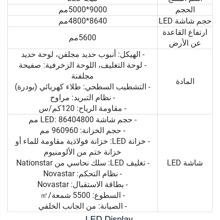
الحجم
9000*5000مم
حجم شاشة LED
8640*4800مم
ارتفاع القاعدة
5600مم
عن الأرض
- الهيكل: أنبوب حديد مجلفن، لوحة حديد
- لوحة التغليف، اللوحة الزخرفية: صفيحة
مجلفنة
المادة
- التشطيب السطحي: طلاء كهربائي (بودرة)
- نظام التبريد: مراوح
- مقاومة الرياح: 120كم/س
- حجم شاشة LED: 86404800 مم
- حجم الخزانة: 960960 مم
- خزانة LED: خزانة فولاذية مقاومة للماء أو
خزانة ختم من الألومنيوم
شاشة LED
- تغليف LED: سلك نحاسي من Nationstar
- نظام التحكم: Novastar
- بطاقة الاستقبال: Novastar
- السطوع: 5500 شمعة/㎡
- الصيانة: من الجانب الخلفي