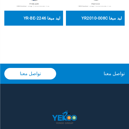
ليد ميغا YR2010-008C
ليد ميغا YR-BE-2246
تواصل معنا
تواصل معنا