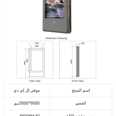
اسم المنتج
موفي إل إي دي
الحجم
9000*5000مم