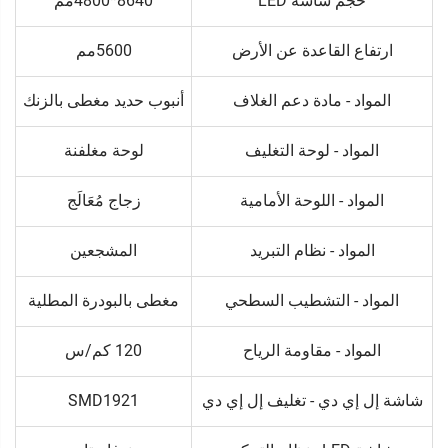
حجم شاشة LED
8640*4800مم
ارتفاع القاعدة عن الأرض
5600مم
المواد - مادة دعم الغلاف
أنبوب حديد مغطى بالزنك
المواد - لوحة التغليف
لوحة مغلفنة
المواد - اللوحة الأمامية
زجاج مُعَالَج
المواد - نظام التبريد
المشجعين
المواد - التشطيب السطحي
مغطى بالبودرة المطلية
المواد - مقاومة الرياح
120 كم/س
شاشة إل إي دي - تغليف إل إي دي
SMD1921