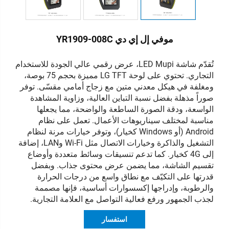
موفي إل إي دي YR1909-008C
تُقدّم شاشة LED Mupi، عرض رقمي عالي الجودة للاستخدام
التجاري. تحتوي على لوحة LG TFT مميزة بحجم 75 بوصة،
ومغلفة في هيكل معدني متين مع زجاج أمامي مقسّى. توفر
صوراً مذهلة بفضل نسبة التباين العالية، وزاوية المشاهدة
الواسعة، ودقة الصورة الساطعة والواضحة، مما يجعلها
مناسبة لمختلف سيناريوهات الأعمال. تعمل على نظام
Android (أو Windows كخيار)، وتوفر خيارات مرنة لنظام
التشغيل والذاكرة وخيارات الاتصال مثل Wi-Fi وLAN، إضافة
إلى 4G كخيار. كما تدعم تنسيقات وسائط متعددة وأوضاع
تقسيم الشاشة، مما يضمن عرض محتوى جذاب. وبفضل
قدرتها على التكيّف مع نطاق واسع من درجات الحرارة
والرطوبة، وإدراجها إكسسوارات أساسية، فإنها مصممة
لجذب الجمهور ورفع فعالية التواصل مع العلامة التجارية.
استفسار