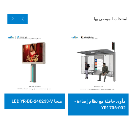
المنتجات الموصى بها
مأوى حافلة مع نظام إضاءة -
ميجا LED YR-BE-240233-V
YR1706-002