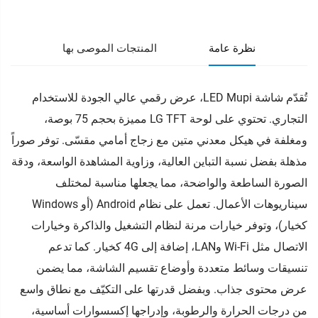
نظرة عامة
المنتجات الموصى بها
تُقدّم شاشة LED Mupi، عرض رقمي عالي الجودة للاستخدام
التجاري. تحتوي على لوحة LG TFT مميزة بحجم 75 بوصة،
ومغلفة في هيكل معدني متين مع زجاج أمامي مقسّى. توفر صوراً
مذهلة بفضل نسبة التباين العالية، وزاوية المشاهدة الواسعة، ودقة
الصورة الساطعة والواضحة، مما يجعلها مناسبة لمختلف
سيناريوهات الأعمال. تعمل على نظام Android (أو Windows
كخيار)، وتوفر خيارات مرنة لنظام التشغيل والذاكرة وخيارات
الاتصال مثل Wi-Fi وLAN، إضافة إلى 4G كخيار. كما تدعم
تنسيقات وسائط متعددة وأوضاع تقسيم الشاشة، مما يضمن
عرض محتوى جذاب. وبفضل قدرتها على التكيّف مع نطاق واسع
من درجات الحرارة والرطوبة، وإدراجها إكسسوارات أساسية،