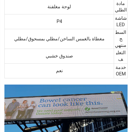
مادة
لوحة مغلفنة
الطلي
شاشة
P4
LED
السط
ح
مغطاة بالغمس الساخن/مطلي بمسحوق/مطلي
منتهي
التغلي
صندوق خشبي
ف
خدمة
نعم
OEM