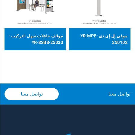
موفي إل إي دي YR-MPE-
موقف حافلات سهل التركيب -
YR-SSBS-25030
250102
تواصل معنا
تواصل معنا