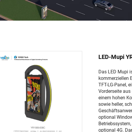
LED-Mupi Y
Das LED Mupi ist
kommerziellen Ei
TFT-LG-Panel, ei
Vorderseite aus
einem hohen Kon
sowie heller, sch
Geschäftsanwend
optional Window
Betriebssystem,
optional 4G. Da