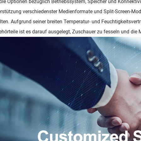
ible Optionen bezüglich Betriebssystem, Speicher und Konnektivi
rstützung verschiedenster Medienformate und Split-Screen-Modi
lten. Aufgrund seiner breiten Temperatur- und Feuchtigkeitsvertr
hörteile ist es darauf ausgelegt, Zuschauer zu fesseln und die