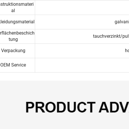
struktionsmateri
al
kleidungsmaterial
galvani
rflächenbeschich
tauchverzinkt/pul
tung
Verpackung
ho
OEM Service