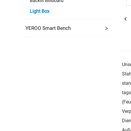
Backlit Billboard
Light Box
YEROO Smart Bench
Unse
Stah
stan
tags
(Feu
Verp
Dien
Auße