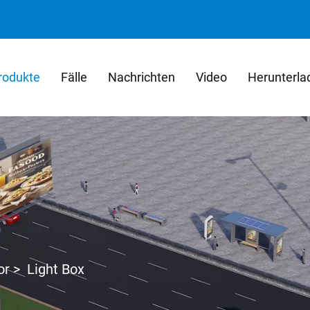
rodukte
Fälle
Nachrichten
Video
Herunterla
or
>
Light Box