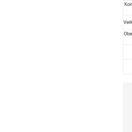
Kon
Ver
Obe