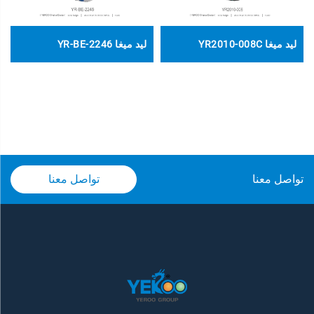
ليد ميغا YR2010-008C
ليد ميغا YR-BE-2246
تواصل معنا
تواصل معنا