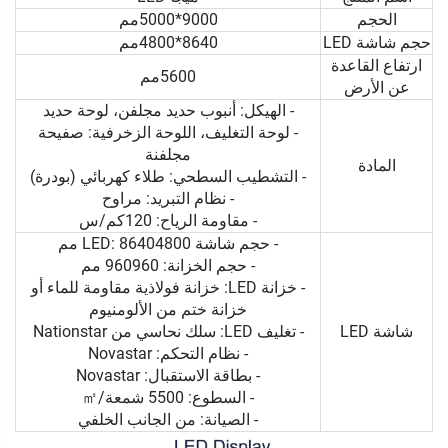
الحجم
9000*5000مم
حجم شاشة LED
8640*4800مم
ارتفاع القاعدة
5600مم
عن الأرض
- الهيكل: أنبوب حديد مجلفن، لوحة حديد
- لوحة التغليف، اللوحة الزخرفية: صفيحة
مجلفنة
المادة
- التشطيب السطحي: طلاء كهربائي (بودرة)
- نظام التبريد: مراوح
- مقاومة الرياح: 120كم/س
- حجم شاشة LED: 86404800 مم
- حجم الخزانة: 960960 مم
- خزانة LED: خزانة فولاذية مقاومة للماء أو
خزانة ختم من الألومنيوم
شاشة LED
- تغليف LED: سلك نحاسي من Nationstar
- نظام التحكم: Novastar
- بطاقة الاستقبال: Novastar
- السطوع: 5500 شمعة/㎡
- الصيانة: من الجانب الخلفي