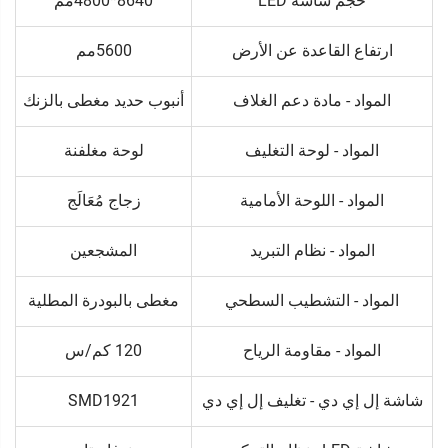
حجم شاشة LED
8640*4800مم
ارتفاع القاعدة عن الأرض
5600مم
المواد - مادة دعم الغلاف
أنبوب حديد مغطى بالزنك
المواد - لوحة التغليف
لوحة مغلفنة
المواد - اللوحة الأمامية
زجاج مُعَالَج
المواد - نظام التبريد
المشجعين
المواد - التشطيب السطحي
مغطى بالبودرة المطلية
المواد - مقاومة الرياح
120 كم/س
شاشة إل إي دي - تغليف إل إي دي
SMD1921