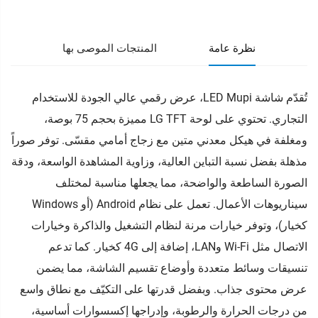
نظرة عامة
المنتجات الموصى بها
تُقدّم شاشة LED Mupi، عرض رقمي عالي الجودة للاستخدام
التجاري. تحتوي على لوحة LG TFT مميزة بحجم 75 بوصة،
ومغلفة في هيكل معدني متين مع زجاج أمامي مقسّى. توفر صوراً
مذهلة بفضل نسبة التباين العالية، وزاوية المشاهدة الواسعة، ودقة
الصورة الساطعة والواضحة، مما يجعلها مناسبة لمختلف
سيناريوهات الأعمال. تعمل على نظام Android (أو Windows
كخيار)، وتوفر خيارات مرنة لنظام التشغيل والذاكرة وخيارات
الاتصال مثل Wi-Fi وLAN، إضافة إلى 4G كخيار. كما تدعم
تنسيقات وسائط متعددة وأوضاع تقسيم الشاشة، مما يضمن
عرض محتوى جذاب. وبفضل قدرتها على التكيّف مع نطاق واسع
من درجات الحرارة والرطوبة، وإدراجها إكسسوارات أساسية،