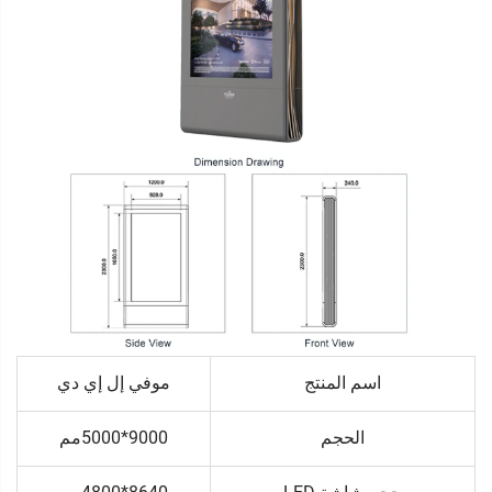
اسم المنتج
موفي إل إي دي
الحجم
9000*5000مم