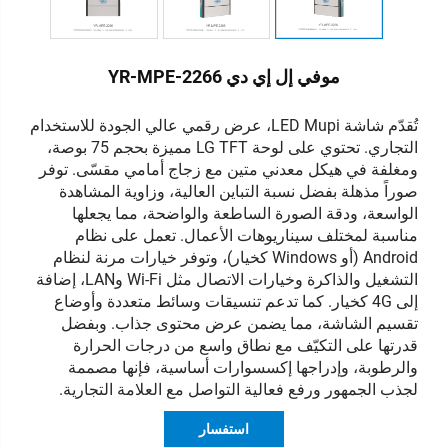
موفي إل إي دي YR-MPE-2266
تُقدّم شاشة LED Mupi، عرض رقمي عالي الجودة للاستخدام
التجاري. تحتوي على لوحة LG TFT مميزة بحجم 75 بوصة،
ومغلفة في هيكل معدني متين مع زجاج أمامي مقسّى. توفر
صوراً مذهلة بفضل نسبة التباين العالية، وزاوية المشاهدة
الواسعة، ودقة الصورة الساطعة والواضحة، مما يجعلها
مناسبة لمختلف سيناريوهات الأعمال. تعمل على نظام
Android (أو Windows كخيار)، وتوفر خيارات مرنة لنظام
التشغيل والذاكرة وخيارات الاتصال مثل Wi-Fi وLAN، إضافة
إلى 4G كخيار. كما تدعم تنسيقات وسائط متعددة وأوضاع
تقسيم الشاشة، مما يضمن عرض محتوى جذاب. وبفضل
قدرتها على التكيّف مع نطاق واسع من درجات الحرارة
والرطوبة، وإدراجها إكسسوارات أساسية، فإنها مصممة
لجذب الجمهور ورفع فعالية التواصل مع العلامة التجارية.
استفسار