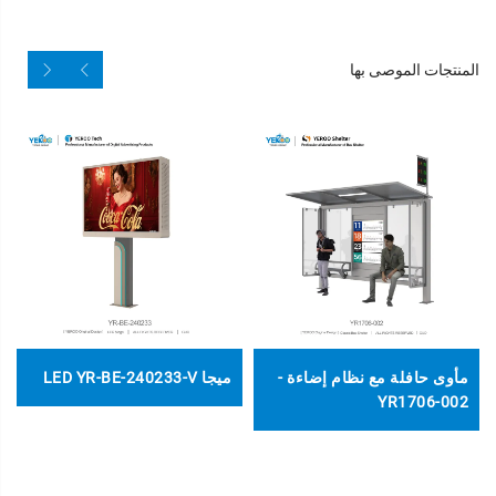
المنتجات الموصى بها
مأوى حافلة مع نظام إضاءة -
ميجا LED YR-BE-240233-V
YR1706-002