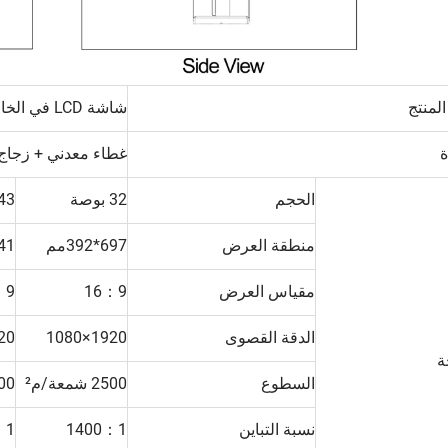
لمنتج
شاشة LCD في الخارج
ة
غطاء معدني + زجاج
الحجم
32 بوصة
43بوص
منطقة العرض
697*392مم
941×9
مقياس العرض
16：9
：9
الدقة القصوى
1920×1080
1080
ة
السطوع
2500 شمعة/م²
2500 
نسبة التباين
1400：1
：1