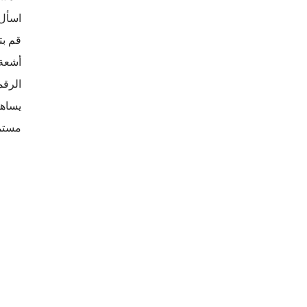
اسأل 
يساهم
مستمر