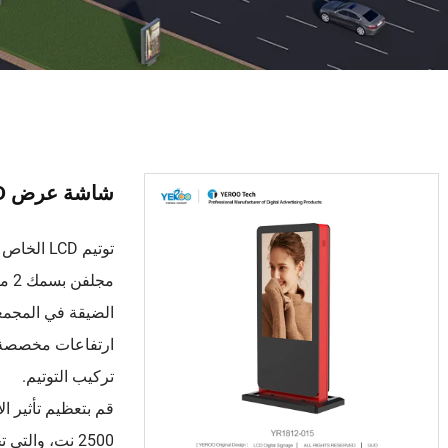
شاشة عرض LCD في الهواء الطلق - YR1812-015
توتيم LCD
مجل
الضيقة في المجمعا
تركيب التوتيم.
2500 نت، وال