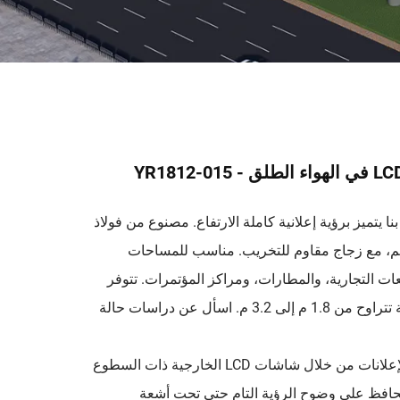
 الخاص بنا يتميز برؤية إعلانية كاملة الارتفاع. مصنوع من فولاذ
فن بسمك 2 مم، مع زجاج مقاوم للتخريب. مناسب للمساحات
ت التجارية، والمطارات، ومراكز المؤتمرات. تتوفر
ارتفاعات مخصصة تتراوح من 1.8 م إلى 3.2 م. اسأل عن دراسات حالة
قم بتعظيم تأثير الإعلانات من خلال شاشات LCD الخارجية ذات السطوع
تي تحافظ على وضوح الرؤية التام حتى تحت أشعة