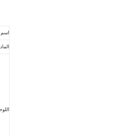
اسم ا
الماد
اللوح