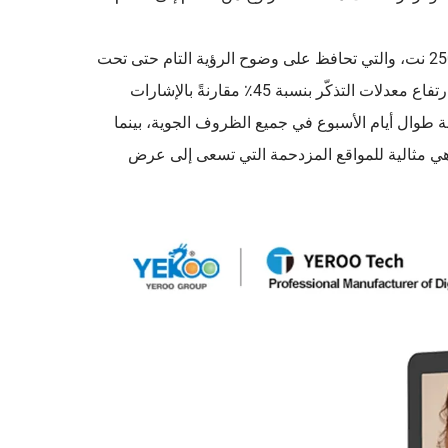
قم بتعظيم تأثير الإعلانات من خلال شاشات LCD الخارجية ذات السطوع 2500 نت، والتي تحافظ على وضوح الرؤية التام حتى تحت
أشعة الشمس المباشرة. تشير العلامات التجارية التي تستخدم شاشاتنا إلى ارتفاع معدلات التذكّر بنسبة 45٪ مقارنةً بالإشارات
لمستمر على مدار الساعة طوال أيام الأسبوع في جميع الظروف الجوية، بينما
هي مثالية للمواقع المزدحمة التي تسعى إلى عرض