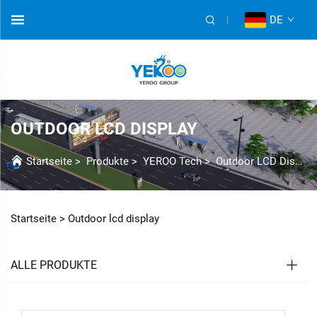
DE
OUTDOOR LCD DISPLAY
Startseite
>
Produkte
>
YEROO Tech
>
Outdoor LCD Display
Startseite >
Outdoor lcd display
ALLE PRODUKTE