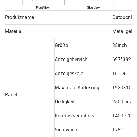
Produktname
Outdoor lcd
Material
Metallgehäu
Größe
32inch
Anzeigebereich
697*392 
Anzeigeskala
16：9
Maximale Auflösung
1920×1080
Panel
Helligkeit
2500 cd/m
Kontrastverhältnis
1400：1
Sichtwinkel
178°