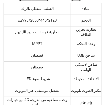
المادة
الصلب المطلي بالزنك
الحجم
2120*445*990/2850مم
بطارية تخزين
بطارية فوسفات حديد الليثيوم
الطاقة
وحدة التحكم
MPPT
شاحن USB
قطعتان
شاحن لاسلكي
قطعتان
للهاتف
الإضاءة المحيطة
شريط ضوء LED
مكبر الصوت بلوتوث
تشغيل موسيقى عبر البلوتوث
وحدة صناعية من الدرجة 4G مع خيارات
واي فاي
إضافية