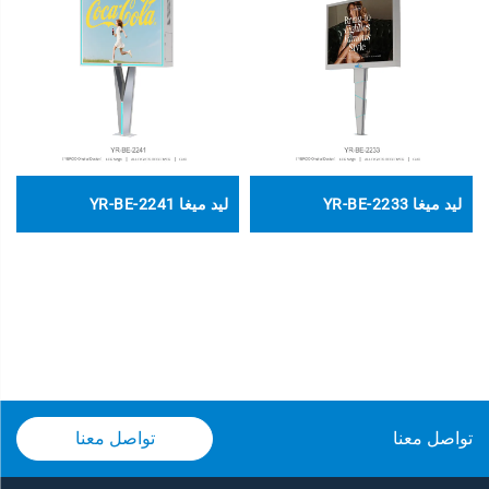
ليد ميغا YR-BE-2233
ليد ميغا YR-BE-2241
تواصل معنا
تواصل معنا