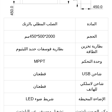
المادة
الصلب المطلي بالزنك
الحجم
2000*500*450مم
بطارية تخزين
بطارية فوسفات حديد الليثيوم
الطاقة
وحدة التحكم
MPPT
شاحن USB
قطعتان
شاحن لاسلكي
قطعتان
للهاتف
الإضاءة المحيطة
شريط ضوء LED
مكبر الصوت بلوتوث
تشغيل موسيقى عبر البلوتوث