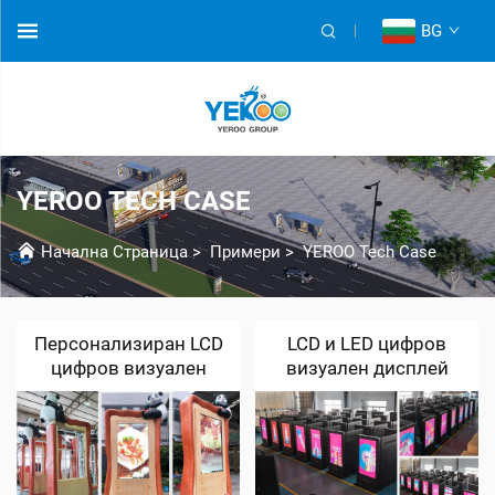
BG
YEROO TECH CASE
Начална Страница
>
Примери
>
YEROO Tech Case
Персонализиран LCD
LCD и LED цифров
цифров визуален
визуален дисплей
дисплей