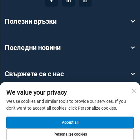
Полезни връзки
Последни новини
Свържете се с нас
We value your privacy
We use cookies and similar tools to provide our services. If you
don't want to accept all cookies, click Personalize cookies.
Всички права запазени © 2025 от Guangzhou YEROO
Accept all
Steel Structure Engineering Co., Ltd -
Политика за
Personalize cookies
поверителност