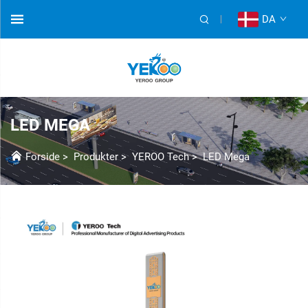
DA
LED MEGA
Forside
>
Produkter
>
YEROO Tech
>
LED Mega