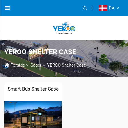
DA
YEROO SHELTER CASE
Forside
>
Sager
>
YEROO Shelter Case
Smart Bus Shelter Case