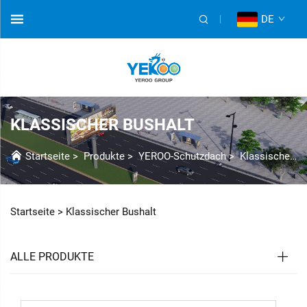
DE
KLASSISCHER BUSHALT
Startseite
>
Produkte
>
YEROO-Schutzdach
>
Klassische Buswartehalle
Startseite >
Klassischer Bushalt
ALLE PRODUKTE