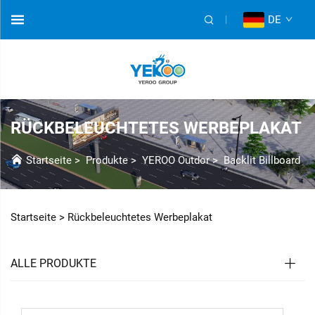
DE
RÜCKBELEUCHTETES WERBEPLAKAT
Startseite
>
Produkte
>
YEROO Outdor
>
Backlit Billboard
Startseite >
Rückbeleuchtetes Werbeplakat
ALLE PRODUKTE