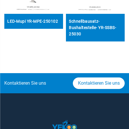
LED-Mupi YR-MPE-250102
Schnellbausatz-
Bushaltestelle- YR-SSBS-
25030
Kontaktieren Sie uns
Kontaktieren Sie uns