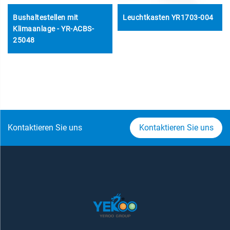
Bushaltestellen mit
Leuchtkasten YR1703-004
Klimaanlage - YR-ACBS-
25048
Kontaktieren Sie uns
Kontaktieren Sie uns