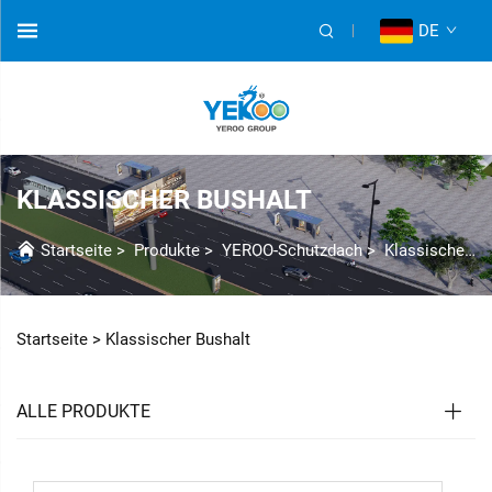
DE
KLASSISCHER BUSHALT
Startseite
>
Produkte
>
YEROO-Schutzdach
>
Klassische Buswartehalle
Startseite >
Klassischer Bushalt
ALLE PRODUKTE