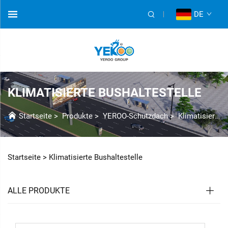
DE
KLIMATISIERTE BUSHALTESTELLE
Startseite
>
Produkte
>
YEROO-Schutzdach
>
Klimatisierte Buswartehalle
Startseite >
Klimatisierte Bushaltestelle
ALLE PRODUKTE