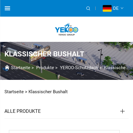
DE
KLASSISCHER BUSHALT
Startseite
>
Produkte
>
YEROO-Schutzdach
>
Klassische Buswartehalle
Startseite >
Klassischer Bushalt
ALLE PRODUKTE