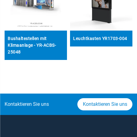
Bushaltestellen mit
Leuchtkasten YR1703-004
Klimaanlage - YR-ACBS-
25048
Kontaktieren Sie uns
Kontaktieren Sie uns