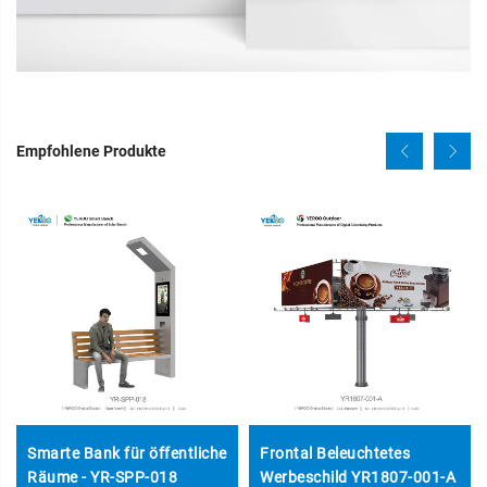
Empfohlene Produkte
Smarte Bank für öffentliche
Frontal Beleuchtetes
Räume - YR-SPP-018
Werbeschild YR1807-001-A