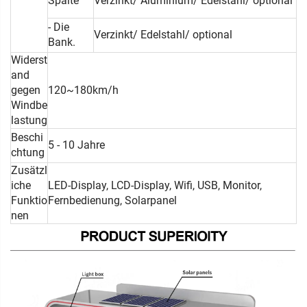
Spalte
Verzinkt/ Aluminium/ Edelstahl/ optional
- Die
Verzinkt/ Edelstahl/ optional
Bank.
Widerst
and
gegen
120~180km/h
Windbe
lastung
Beschi
5 - 10 Jahre
chtung
Zusätzl
iche
LED-Display, LCD-Display, Wifi, USB, Monitor,
Funktio
Fernbedienung, Solarpanel
nen