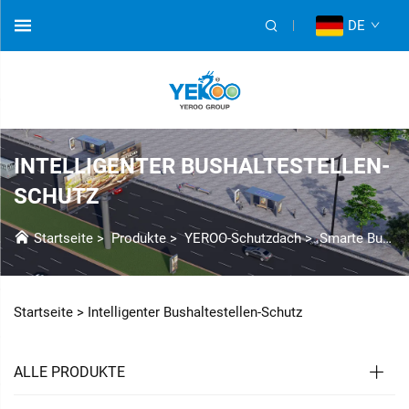
DE
INTELLIGENTER BUSHALTESTELLEN-
SCHUTZ
Startseite
>
Produkte
>
YEROO-Schutzdach
>
Smarte Buswartehalle
Startseite >
Intelligenter Bushaltestellen-Schutz
ALLE PRODUKTE