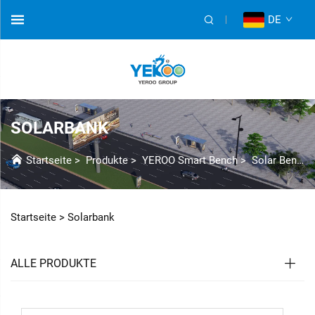
DE
SOLARBANK
Startseite
>
Produkte
>
YEROO Smart Bench
>
Solar Bench
Startseite >
Solarbank
ALLE PRODUKTE