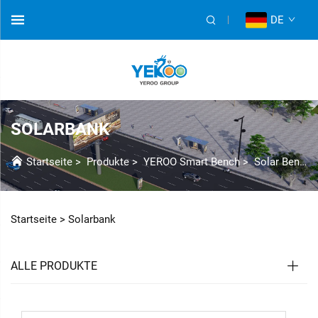
DE
SOLARBANK
Startseite
>
Produkte
>
YEROO Smart Bench
>
Solar Bench
Startseite >
Solarbank
ALLE PRODUKTE