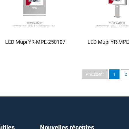
LED Mupi YR-MPE-250107
LED Mupi YR-MPE
Précédent
1
2
utiles
Nouvelles récentes