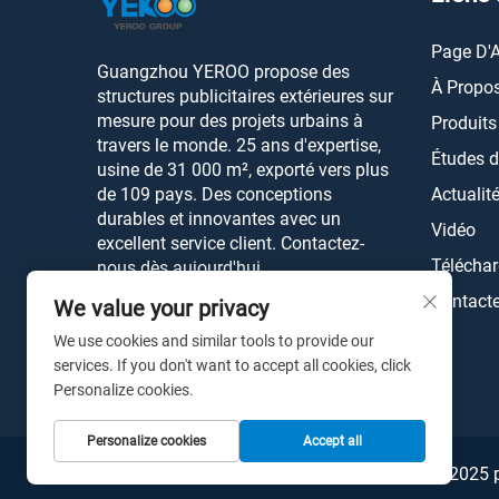
Page D'A
Guangzhou YEROO propose des
À Propo
structures publicitaires extérieures sur
mesure pour des projets urbains à
Produits
travers le monde. 25 ans d'expertise,
Études 
usine de 31 000 m², exporté vers plus
de 109 pays. Des conceptions
Actualit
durables et innovantes avec un
Vidéo
excellent service client. Contactez-
Téléchar
nous dès aujourd'hui.
Contact
We value your privacy
We use cookies and similar tools to provide our
services. If you don't want to accept all cookies, click
Personalize cookies.
Personalize cookies
Accept all
Droits d'auteur © 2025