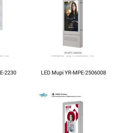
E-2230
LED Mupi YR-MPE-2506008