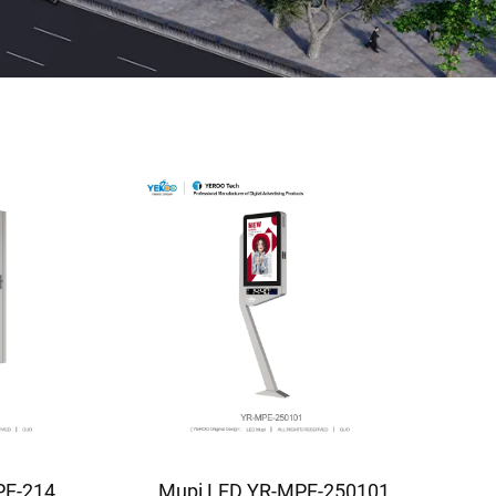
PE-214
Mupi LED YR-MPE-250101