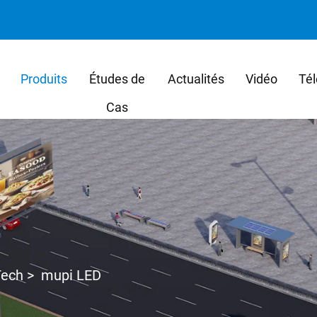
Produits
Études de
Actualités
Vidéo
Tél
Cas
ech
>
mupi LED