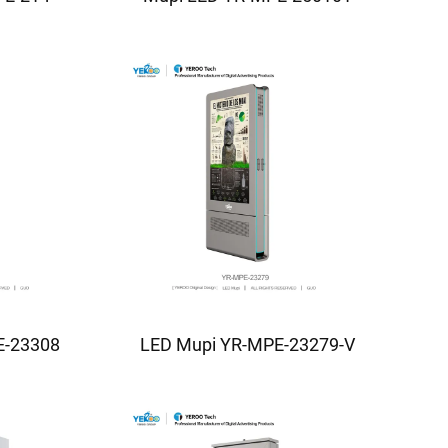
E-23308
LED Mupi YR-MPE-23279-V