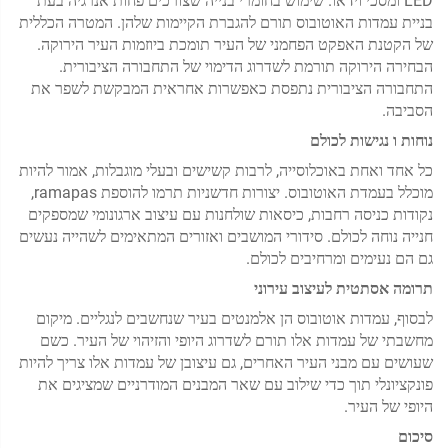
LED ומסכי וידאו. שימוש בחומרי בנייה שצורכים פחות אנרגיה בעת
בניית עמדות האוטובוס תורם להגברת הקיימות שלהן. המטרה הכללית
של הקטנת האפקט הפחמני של העיר תומכת ביוזמות העיר הירוקה.
הבחירה הירוקה תורמת לשדרוג הדימוי של התחבורה הציבורית.
התחבורה הציבורית נתפסת כאפשרות אחראית המבקשת לשפר את
הסביבה.
נוחות ו נגישות לכולם
כל אחד ואחת באוכלוסייה, לרבות קשישים ובעלי מוגבלות, אמור להיות
מוכלל בעמדת האוטובוס. יצורות חדשניות תרמו להוספת ramapas,
נקודות כניסה רחבות, כיסאות שולחנות עם עיצוב ארגונומי שמספקים
חנייה נוחה לכולם. סידורי המושבים ואזורים המתאימים לשהייה נעשים
גם הם נעימים ומרחיבים לכולם.
תרומה אסתטית לעיצוב עירוני
לבסוף, עמדות אוטובוס הן אלמנטים בעיר שנחשבים לנגליים. מיקום
מחשבתי של עמדות אלו תורם לשדרוג היופי והזיהוי של העיר. כשם
שעושים עם מבני העיר האחרים, גם עיצובן של עמדות אלו צריך להיות
פונקציונלי תוך כדי שילוב עם שאר המבנים המודרניים שמציגים את
היופי של העיר.
סיכום