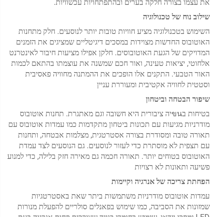
את עצמו בצורה חלקה בערים ובהתפתחויות עכשוויות.
שילוב נוח של טכנולוגיה
השימוש בטכנולוגיה מציע חוויות טובות יותר לנוסעים. חלק מתחנות
האוטובוס החדשות מצוידות במסכים דיגיטליים שמציגים את הזמנים
המדויקים של הגעת האוטובוסים. חלקן אפילו מציעות חיבור לאינטרנט
אלחוטי, יציאות טעינה, ואור חכם שמשנה את עוצמתו בהתאם לכמות
האור הטבעי. התקנים אלו הופכים את ההמתנה מחוויה פאסיבית
וסטטית לחוויה אקטיבית ומעוררת עניין
שיפור הבטחה וביטחון
בטיחות בขนיה ציבורית היא חשובה וגם מאתגרת. תחנות אוטובוס
מודרניות מגיעות עם תכונות ביטחון מתקדמות כמו עמדות אוטובוס עם
תאורה טובה ומסודרת בצורה אסטרטגית, מצלמות אבטחה, ותחנות
עם תצפית לא מוסתרת כדי לעזור לנוסעים. גם הנוסעים לצד עמדת
האוטובוס בטוחים יותר. תאורה חכמה גם מאירה חזק בלילה, כדי למנוע
פשיעה ותאונות לא רצויות
הפחתת צריכה של אנרגיה וקיימות
עמדות אוטובוס מודרניות משתמשות ביתר שאת באסטרטגיות
שמזונות את הסביבה, כמו שימוש בפאנלים סולריים להפעלת מנורות