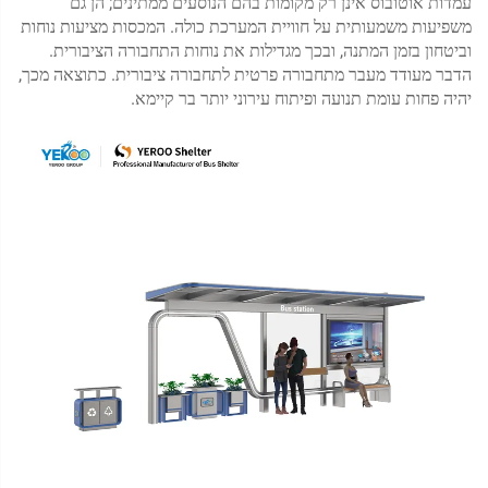
עמדות אוטובוס אינן רק מקומות בהם הנוסעים ממתינים; הן גם
משפיעות משמעותית על חוויית המערכת כולה. המכסות מציעות נוחות
וביטחון בזמן המתנה, ובכך מגדילות את נוחות התחבורה הציבורית.
הדבר מעודד מעבר מתחבורה פרטית לתחבורה ציבורית. כתוצאה מכך,
יהיה פחות עומת תנועה ופיתוח עירוני יותר בר קיימא.