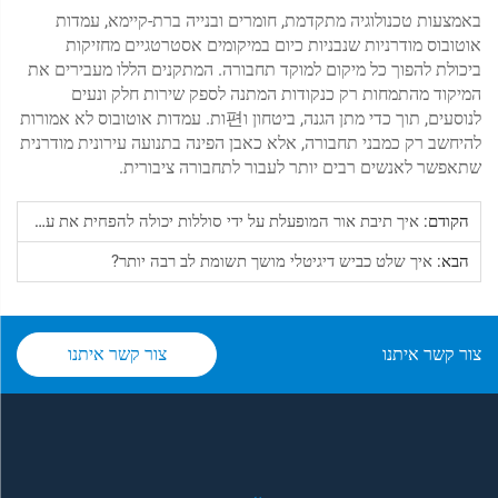
באמצעות טכנולוגיה מתקדמת, חומרים ובנייה ברת-קיימא, עמדות
אוטובוס מודרניות שנבניות כיום במיקומים אסטרטגיים מחזיקות
ביכולת להפוך כל מיקום למוקד תחבורה. המתקנים הללו מעבירים את
המיקוד מהתמחות רק כנקודות המתנה לספק שירות חלק ונעים
לנוסעים, תוך כדי מתן הגנה, ביטחון ו편ות. עמדות אוטובוס לא אמורות
להיחשב רק כמבני תחבורה, אלא כאבן הפינה בתנועה עירונית מודרנית
שתאפשר לאנשים רבים יותר לעבור לתחבורה ציבורית.
הקודם:
איך תיבת אור המופעלת על ידי סוללות יכולה להפחית את עלויות האנרגיה?
הבא:
איך שלט כביש דיגיטלי מושך תשומת לב רבה יותר?
צור קשר איתנו
צור קשר איתנו