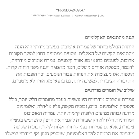
הגנה מהתנאים האקלימיים
היתרון הבולט ביותר של עמדות אוטובוס בעיצוב מודרני הוא הגנה
מהתנאים הקשים של האקלים. נוסעים ממתינים בחוץ למשך תקופות
ארוכות, לפעמים בתנאי מזג אוויר קיצוניים. עמדת אוטובוס מודרנית,
לדוגמה, מספקת אזורים מוצלים, הגנה מматר והגנה מפני רוחות קרות.
תוספות אלו מעצימות את הנוחות עבור הנוסעים, וכך הופכות את
התחבורה הציבורית למשיכה יותר, גם בתנאי מזג אוויר לא מיטביים.
שילוב של חומרים מודרניים
עמדות אוטובוס מודרניות היו עשויות בעבר מחומרים חלש יותר, כולל
פלסטיק ואלומיניום. כיום, זכוכית מקשה, פליז אל-חלד, ואלומיניום
מדרגה גבוהה מציעים חלופות קיימות יותר. עמדות האוטובוס
המודרניות הללו לא רק שעוזרות להגביר את הרצון להשתמש בขนיה
ציבורית, אלא גם עמידות בפני קורוזיה וקלות לניקוי. זכוכית שקופה
מעצימה את הבטחה לצד האלומיניום, שמספק סגנון נקי ומודרני המשלב