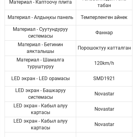
Материал - Каптоочу плита
табан
Материал - Алдыңкы панель
Темперленген айнек
Материал - Суутундуруу
Фаннар
системасы
Материал - Бетинин
Порошоктуу катталган
аякталышы
Материал - Шамалга
120km/h
туруштуруу
LED экран - LED орамасы
SMD1921
LED экран - Башкаруу
Novastar
системасы
LED экран - Кабыл алуу
Novastar
картасы
LED экран - Кабыл алуу
Novastar
картасы