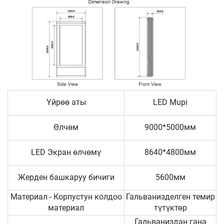
Үйрөө аты
LED Mupi
Өлчөм
9000*5000мм
LED Экран өлчөмү
8640*4800мм
Жерден башкаруу бичиги
5600мм
Материал - Корпустун колдоо
Гальванизделген темир
материал
түтүктөр
Гальваниздан гана