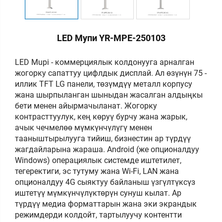
LED Мупи YR-MPE-250103
LED Mupi - коммерциялык колдонууга арналган
жогорку сапаттуу цифлдык дисплай. Ал өзүнүн 75 -
иллик TFT LG панели, төзүмдүү металл корпусу
жана шырпыланган шыныдан жасалган алдыңкы
бети менен айырмачыланат. Жогорку
контрасттуулук, кең көруү бурчу жана жарык,
ачык чечмелөө мүмкүнчүлүгү менен
тааныштырылууга тийиш, бизнестин ар түрдүү
жагдайларына жараша. Android (же опционалдуу
Windows) операциялык системде иштетилет,
тегеректиги, эс тутуму жана Wi-Fi, LAN жана
опционалдуу 4G сыяктуу байланыш үзгүлтүксүз
иштетүү мүмкүнчүлүктөрүн сунуш кылат. Ар
түрдүү медиа форматтарын жана эки экрандык
режимдерди колдойт, тартылуучу контентти