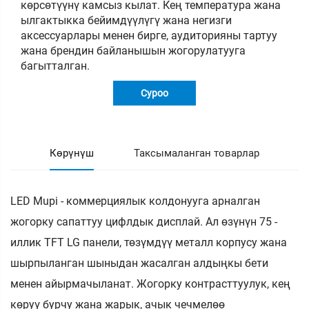
көрсөтүүнү камсыз кылат. Кең температура жана
ылгактыкка бейимдүүлүгү жана негизги
аксессуарлары менен бирге, аудиторияны тартуу
жана брендин байланышын жогорулатууга
багытталган.
Суроо
Көрүнүш
Таксымаланган товарлар
LED Mupi - коммерциялык колдонууга арналган
жогорку сапаттуу цифлдык дисплай. Ал өзүнүн 75 -
иллик TFT LG панели, төзүмдүү металл корпусу жана
шырпыланган шыныдан жасалган алдыңкы бети
менен айырмачыланат. Жогорку контрасттуулук, кең
көруү бурчу жана жарык, ачык чечмелөө