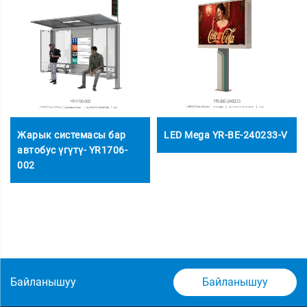
Жарык системасы бар
LED Mega YR-BE-240233-V
автобус үгүтү- YR1706-
002
Байланышуу
Байланышуу