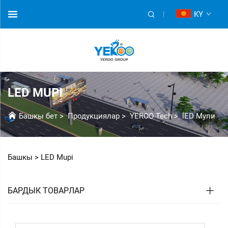
KY
LED MUPI
Башкы бет
>
Продукциялар
>
YEROO Tech
>
lED Мупи
Башкы >
LED Mupi
БАРДЫК ТОВАРЛАР