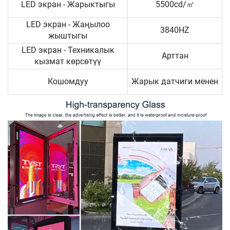
LED экран - Жарыктыгы
5500cd/㎡
LED экран - Жаңылоо
3840HZ
жыштыгы
LED экран - Техникалык
Арттан
кызмат көрсөтүү
Кошомдуу
Жарык датчиги менен