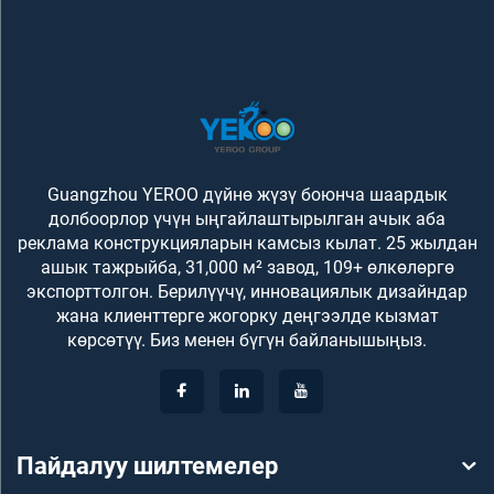
Guangzhou YEROO дүйнө жүзү боюнча шаардык
долбоорлор үчүн ыңгайлаштырылган ачык аба
реклама конструкцияларын камсыз кылат. 25 жылдан
ашык тажрыйба, 31,000 м² завод, 109+ өлкөлөргө
экспорттолгон. Берилүүчү, инновациялык дизайндар
жана клиенттерге жогорку деңгээлде кызмат
көрсөтүү. Биз менен бүгүн байланышыңыз.
Пайдалуу шилтемелер