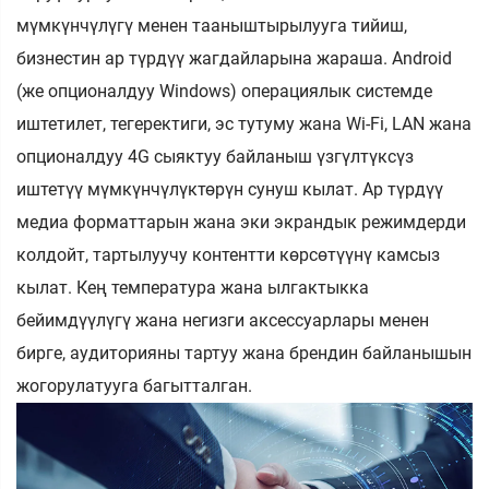
мүмкүнчүлүгү менен тааныштырылууга тийиш,
бизнестин ар түрдүү жагдайларына жараша. Android
(же опционалдуу Windows) операциялык системде
иштетилет, тегеректиги, эс тутуму жана Wi-Fi, LAN жана
опционалдуу 4G сыяктуу байланыш үзгүлтүксүз
иштетүү мүмкүнчүлүктөрүн сунуш кылат. Ар түрдүү
медиа форматтарын жана эки экрандык режимдерди
колдойт, тартылуучу контентти көрсөтүүнү камсыз
кылат. Кең температура жана ылгактыкка
бейимдүүлүгү жана негизги аксессуарлары менен
бирге, аудиторияны тартуу жана брендин байланышын
жогорулатууга багытталган.