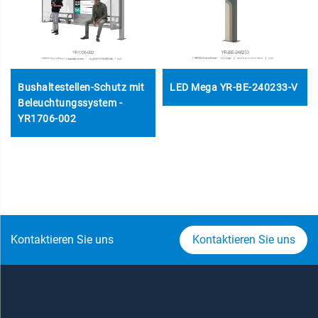
Bushaltestellen-Schutz mit
LED Mega YR-BE-240233-V
Beleuchtungssystem -
YR1706-002
Kontaktieren Sie uns
Kontaktieren Sie uns