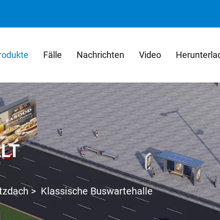
rodukte
Fälle
Nachrichten
Video
Herunterla
LT
tzdach
>
Klassische Buswartehalle