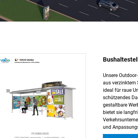
Bushalteste
Unsere Outdoor-
aus verzinktem 
ideal für raue 
schützendes Dac
gestaltbare Werb
bietet sie lang
Verkehrsunterne
und Anpassungs