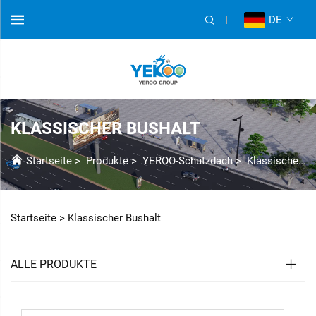
DE
KLASSISCHER BUSHALT
Startseite
>
Produkte
>
YEROO-Schutzdach
>
Klassische Buswartehalle
Startseite >
Klassischer Bushalt
ALLE PRODUKTE