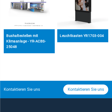
Bushaltestellen mit
Leuchtkasten YR1703-004
Klimaanlage - YR-ACBS-
25048
Kontaktieren Sie uns
Kontaktieren Sie uns