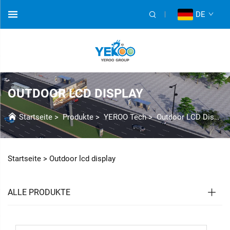
DE
OUTDOOR LCD DISPLAY
Startseite
>
Produkte
>
YEROO Tech
>
Outdoor LCD Display
Startseite >
Outdoor lcd display
ALLE PRODUKTE