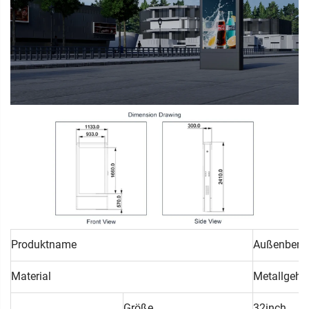
Produktname
Außenberei
Material
Metallgehäu
Größe
32inch