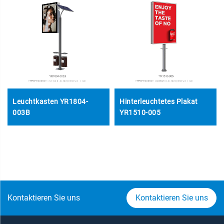
Leuchtkasten YR1804-
Hinterleuchtetes Plakat
003B
YR1510-005
Kontaktieren Sie uns
Kontaktieren Sie uns