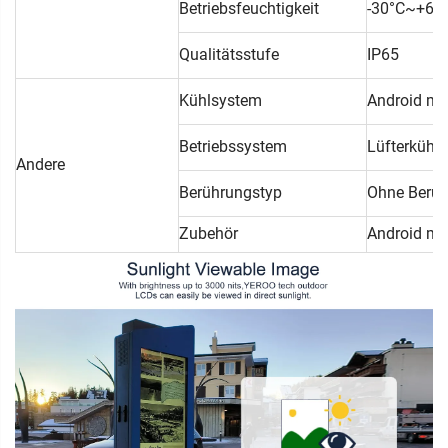
Betriebsfeuchtigkeit
-30°C~+6
Qualitätsstufe
IP65
Kühlsystem
Android mi
Betriebssystem
Lüfterkühl
Andere
Berührungstyp
Ohne Berühr
Zubehör
Android mi